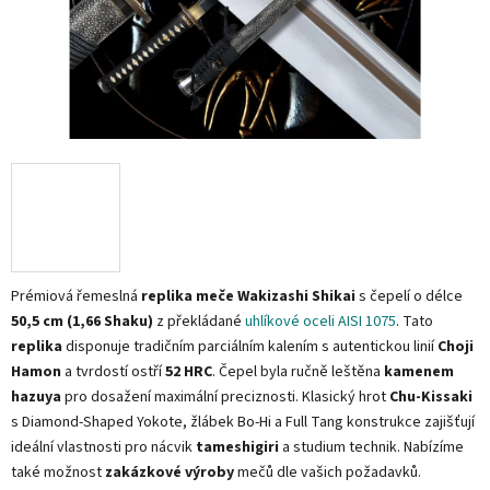
Prémiová řemeslná
replika meče Wakizashi Shikai
s čepelí o délce
50,5 cm (1,66 Shaku)
z překládané
uhlíkové oceli AISI 1075
. Tato
replika
disponuje tradičním parciálním kalením s autentickou linií
Choji
Hamon
a tvrdostí ostří
52 HRC
. Čepel byla ručně leštěna
kamenem
hazuya
pro dosažení maximální preciznosti. Klasický hrot
Chu-Kissaki
s Diamond-Shaped Yokote, žlábek Bo-Hi a Full Tang konstrukce zajišťují
ideální vlastnosti pro nácvik
tameshigiri
a studium technik. Nabízíme
také možnost
zakázkové výroby
mečů dle vašich požadavků.