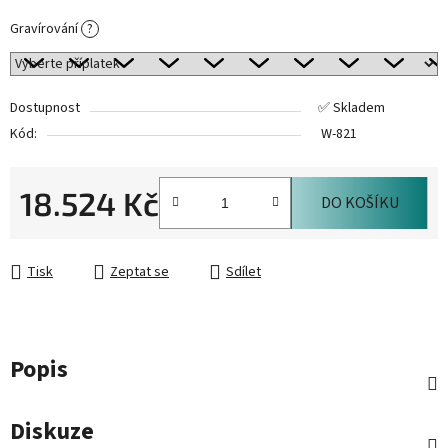
Gravírování
?
Dostupnost
✅ Skladem
Kód:
W-821
18.524 Kč
DO KOŠÍKU
Měrná cena:
Tisk
Zeptat se
Sdílet
Popis
Diskuze