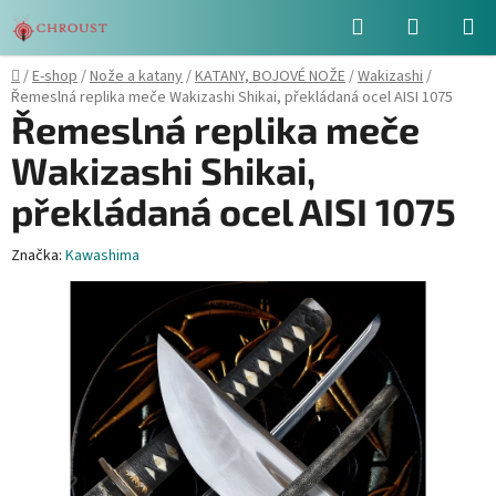
Přejít
Hledat
NÁKUPN
na
obsah
KOŠÍK
Domů
/
E-shop
/
Nože a katany
/
KATANY, BOJOVÉ NOŽE
/
Wakizashi
/
Řemeslná replika meče Wakizashi Shikai, překládaná ocel AISI 1075
Řemeslná replika meče
Wakizashi Shikai,
překládaná ocel AISI 1075
Značka:
Kawashima