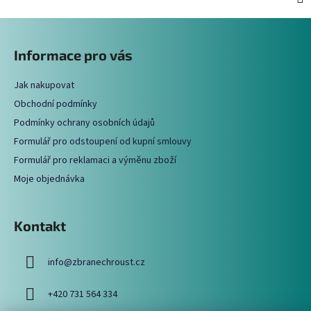
Z
á
Informace pro vás
p
a
Jak nakupovat
t
Obchodní podmínky
í
Podmínky ochrany osobních údajů
Formulář pro odstoupení od kupní smlouvy
Formulář pro reklamaci a výměnu zboží
Moje objednávka
Kontakt
info
@
zbranechroust.cz
+420 731 564 334