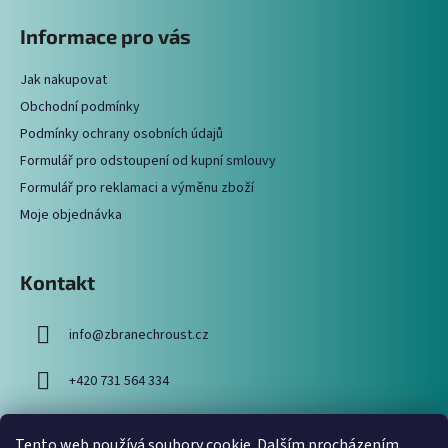
á
á
Informace pro vás
d
p
a
a
c
Jak nakupovat
t
í
Obchodní podmínky
í
p
Podmínky ochrany osobních údajů
r
Formulář pro odstoupení od kupní smlouvy
v
Formulář pro reklamaci a výměnu zboží
k
y
Moje objednávka
v
ý
p
Kontakt
i
s
info
@
zbranechroust.cz
u
+420 731 564 334
Tento web používá soubory cookie. Dalším procházením