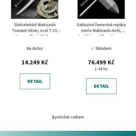
s
u
p
k
r
t
Sběratelské Wakizashi
Exkluzivní řemeslná replika
o
ů
Tsunami Silver, ocel T-10,
meče Wakizashi Aichi,
d
Hamon Choji, 30,7 cm
tradiční ocel Tamahagane
u
Na dotaz
✅ Skladem
k
t
14.249 Kč
76.499 Kč
ů
(–15 %)
DETAIL
DETAIL
2
položek celkem
O
v
Z
l