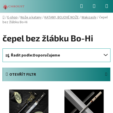
Přejít
Hledat
NÁKUPN
na
obsah
KOŠÍK
Domů
/
E-shop
/
Nože a katany
/
KATANY, BOJOVÉ NOŽE
/
Wakizashi
/
čepel
bez žlábku Bo-Hi
čepel bez žlábku Bo-Hi
Ř
Řadit podle:
Doporučujeme
a
z
e
OTEVŘÍT FILTR
n
í
V
p
ý
r
p
o
i
d