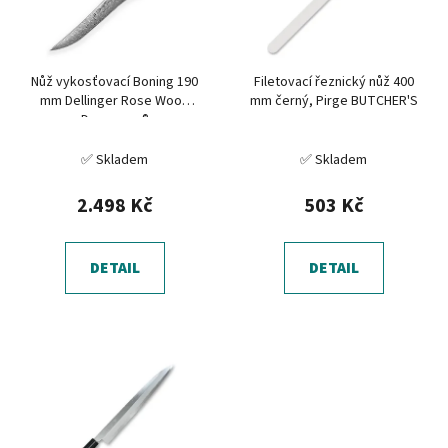
s
u
p
k
r
t
Nůž vykosťovací Boning 190
Filetovací řeznický nůž 400
o
ů
mm Dellinger Rose Wood
mm černý, Pirge BUTCHER'S
d
Damascus®
u
✅ Skladem
✅ Skladem
k
t
2.498 Kč
503 Kč
ů
DETAIL
DETAIL