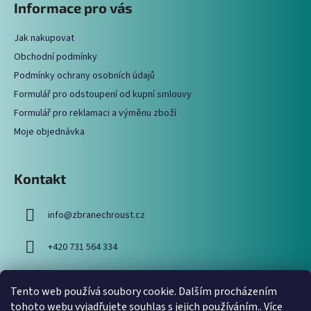
Informace pro vás
d
p
a
a
c
Jak nakupovat
t
í
Obchodní podmínky
í
p
Podmínky ochrany osobních údajů
r
Formulář pro odstoupení od kupní smlouvy
v
Formulář pro reklamaci a výměnu zboží
k
y
Moje objednávka
v
ý
p
Kontakt
i
s
info
@
zbranechroust.cz
u
+420 731 564 334
Tento web používá soubory cookie. Dalším procházením
Vyhledávání
tohoto webu vyjadřujete souhlas s jejich používáním.. Více