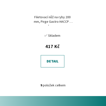
Filetovací nůž na ryby 200
mm, Pirge Gastro HACCP 7
barev
✅ Skladem
417 Kč
DETAIL
9
položek celkem
O
v
Z
l
á
á