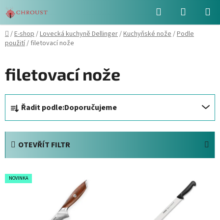
Přejít
Hledat
NÁKUPN
na
obsah
KOŠÍK
Domů
/
E-shop
/
Lovecká kuchyně Dellinger
/
Kuchyňské nože
/
Podle
použití
/
filetovací nože
filetovací nože
Ř
Řadit podle:
Doporučujeme
a
z
e
OTEVŘÍT FILTR
n
í
V
p
NOVINKA
ý
r
p
o
i
d