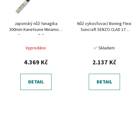
Japonský nůž Yanagiba
Nůž vykosťovací Boning Flexi
300mm Kanetsune Minamoto
Suncraft SENZO CLAD 170
Kanemasa B-Series
mm
Vyprodáno
✅ Skladem
4.369 Kč
2.137 Kč
DETAIL
DETAIL