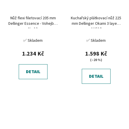
Nůž flexi filetovací 205 mm
Kuchařský plátkovací nůž 225
Dellinger Essence - Vohejbák
mm Dellinger Okami 3 layers
No.12
AUS10
✅ Skladem
✅ Skladem
1.234 Kč
1.598 Kč
(–20 %)
DETAIL
DETAIL