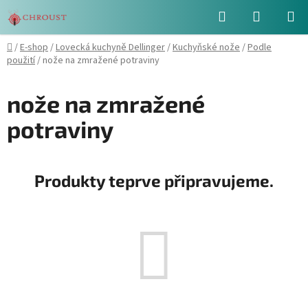
Přejít
Hledat
NÁKUPN
na
obsah
KOŠÍK
Domů
/
E-shop
/
Lovecká kuchyně Dellinger
/
Kuchyňské nože
/
Podle
použití
/
nože na zmražené potraviny
nože na zmražené
potraviny
Produkty teprve připravujeme.