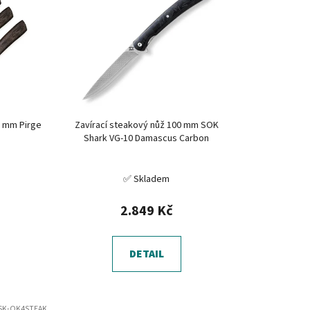
í
p
r
o
d
u
k
0 mm Pirge
Zavírací steakový nůž 100 mm SOK
t
Shark VG-10 Damascus Carbon
ů
✅ Skladem
2.849 Kč
DETAIL
SK-OK4STEAK