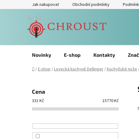
Přejít
Jak nakupovat
Obchodní podmínky
Podmínk
na
obsah
Novinky
E-shop
Kontakty
Znač
Domů
/
E-shop
/
Lovecká kuchyně Dellinger
/
Kuchyňské nože
P
o
Cena
s
331
Kč
15770
Kč
t
r
a
n
n