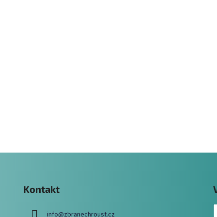
Kontakt
info
@
zbranechroust.cz