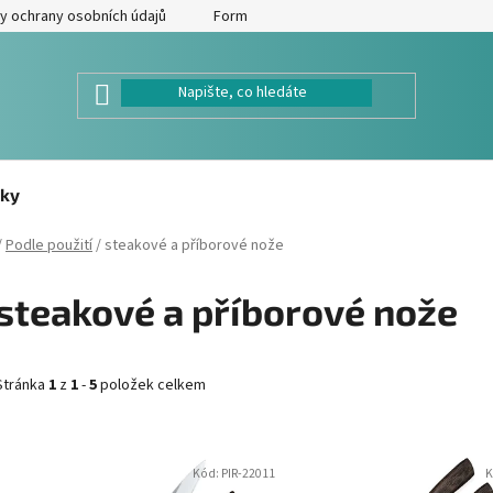
y ochrany osobních údajů
Formulář pro odstoupení od kupní smlouv
ky
/
Podle použití
/
steakové a příborové nože
steakové a příborové nože
Stránka
1
z
1
-
5
položek celkem
V
Kód:
PIR-22011
K
ý