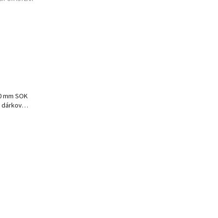
30 mm SOK
v dárkové