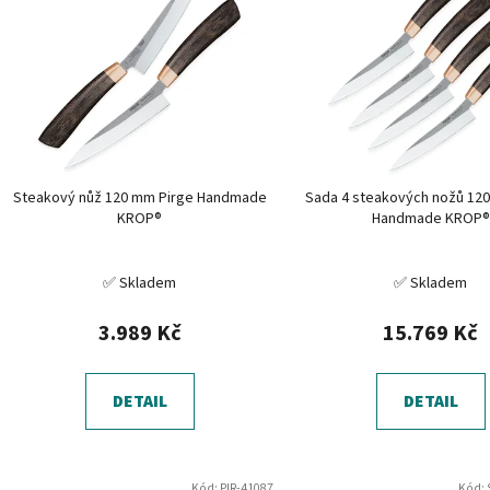
p
i
s
p
r
o
d
Steakový nůž 120 mm Pirge Handmade
Sada 4 steakových nožů 12
u
KROP®
Handmade KROP®
k
t
✅ Skladem
✅ Skladem
ů
3.989 Kč
15.769 Kč
DETAIL
DETAIL
Kód:
PIR-41087
Kód: