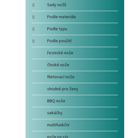
Sady nožů
Podle materiálu
Podle typu
Podle použití
řeznické nože
čínské nože
filetovací nože
vhodné pro ženy
BBQ nože
sekáčky
multifunkční
nože na sýr