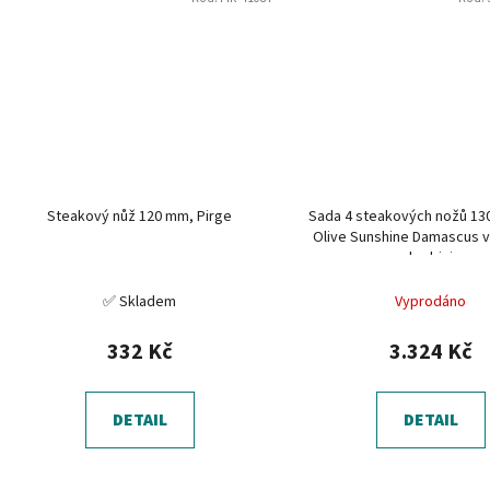
Steakový nůž 120 mm, Pirge
Sada 4 steakových nožů 1
Olive Sunshine Damascus 
krabici
✅ Skladem
Vyprodáno
332 Kč
3.324 Kč
DETAIL
DETAIL