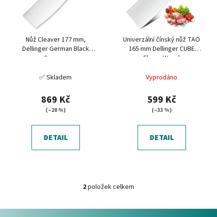
s
u
p
k
r
t
Nůž Cleaver 177 mm,
Univerzální čínský nůž TAO
o
ů
Dellinger German Black
165 mm Dellinger CUBE
d
Samurai
Ebony Wood
u
✅ Skladem
Vyprodáno
k
t
869 Kč
599 Kč
ů
(–20 %)
(–33 %)
DETAIL
DETAIL
2
položek celkem
O
v
Z
l