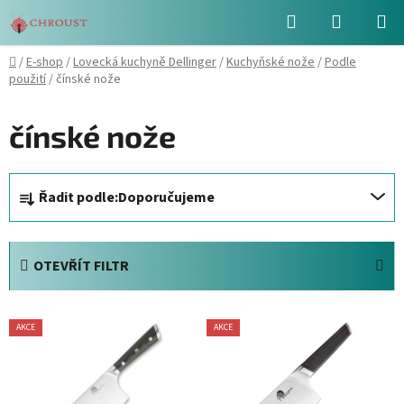
Přejít
Hledat
NÁKUPN
na
obsah
KOŠÍK
Domů
/
E-shop
/
Lovecká kuchyně Dellinger
/
Kuchyňské nože
/
Podle
použití
/
čínské nože
čínské nože
Ř
Řadit podle:
Doporučujeme
a
z
e
OTEVŘÍT FILTR
n
í
V
p
AKCE
AKCE
ý
r
p
o
i
d