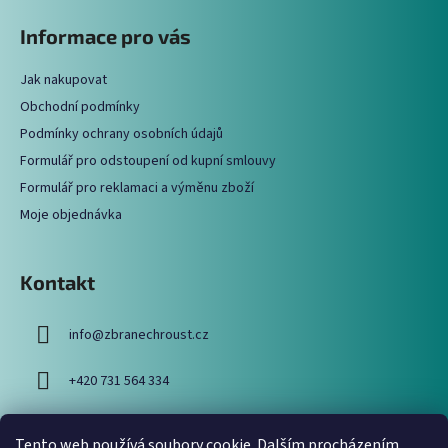
á
á
Informace pro vás
d
p
a
a
c
Jak nakupovat
t
í
Obchodní podmínky
í
p
Podmínky ochrany osobních údajů
r
Formulář pro odstoupení od kupní smlouvy
v
Formulář pro reklamaci a výměnu zboží
k
y
Moje objednávka
v
ý
p
Kontakt
i
s
info
@
zbranechroust.cz
u
+420 731 564 334
Tento web používá soubory cookie. Dalším procházením