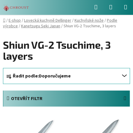
Přejít
Hledat
NÁKUPN
na
obsah
KOŠÍK
Domů
/
E-shop
/
Lovecká kuchyně Dellinger
/
Kuchyňské nože
/
Podle
výrobce
/
Kanetsugu Seki Japan
/
Shiun VG-2 Tsuchime, 3 layers
Shiun VG-2 Tsuchime, 3
layers
Ř
Řadit podle:
Doporučujeme
a
z
e
OTEVŘÍT FILTR
n
í
V
p
ý
r
p