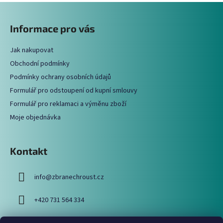
Z
l
á
á
Informace pro vás
d
p
a
a
c
Jak nakupovat
t
í
Obchodní podmínky
í
p
Podmínky ochrany osobních údajů
r
Formulář pro odstoupení od kupní smlouvy
v
Formulář pro reklamaci a výměnu zboží
k
y
Moje objednávka
v
ý
p
Kontakt
i
s
info
@
zbranechroust.cz
u
+420 731 564 334