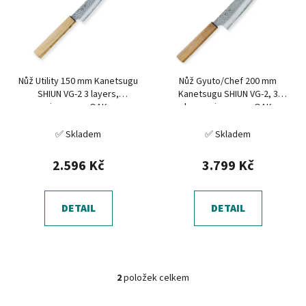
o
i
d
s
u
p
k
r
t
Nůž Utility 150 mm Kanetsugu
Nůž Gyuto/Chef 200 mm
o
ů
SHIUN VG-2 3 layers,
Kanetsugu SHIUN VG-2, 3
d
japanese OAK
layers, japanese OAK
u
✅ Skladem
✅ Skladem
k
t
2.596 Kč
3.799 Kč
ů
DETAIL
DETAIL
2
položek celkem
O
v