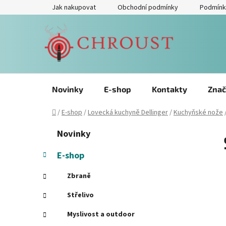
Přejít
Jak nakupovat
Obchodní podmínky
Podmínk
na
obsah
Novinky
E-shop
Kontakty
Znač
Domů
/
E-shop
/
Lovecká kuchyně Dellinger
/
Kuchyňské nože
P
Přeskočit
K
Novinky
kategorie
a
o
t
s
E-shop
e
t
g
Zbraně
r
o
a
r
Střelivo
i
n
Myslivost a outdoor
e
n