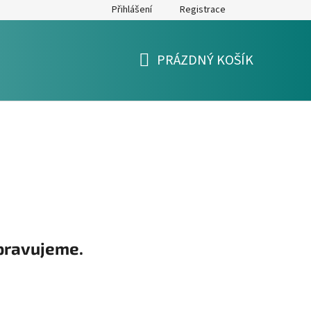
Přihlášení
Registrace
y
Formulář pro reklamaci a výměnu zboží
Moje objednávka
PRÁZDNÝ KOŠÍK
NÁKUPNÍ
KOŠÍK
pravujeme.