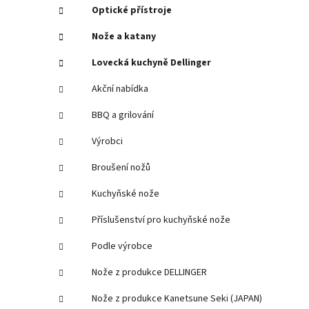
í
Optické přístroje
p
Nože a katany
a
n
Lovecká kuchyně Dellinger
e
Akční nabídka
l
BBQ a grilování
Výrobci
Broušení nožů
Kuchyňské nože
Příslušenství pro kuchyňské nože
Podle výrobce
Nože z produkce DELLINGER
Nože z produkce Kanetsune Seki (JAPAN)