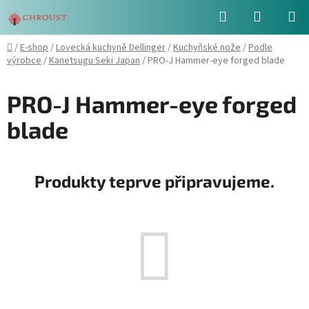
Přejít
Hledat
NÁKUPN
na
obsah
KOŠÍK
Domů
/
E-shop
/
Lovecká kuchyně Dellinger
/
Kuchyňské nože
/
Podle
výrobce
/
Kanetsugu Seki Japan
/
PRO-J Hammer-eye forged blade
PRO-J Hammer-eye forged
blade
Produkty teprve připravujeme.