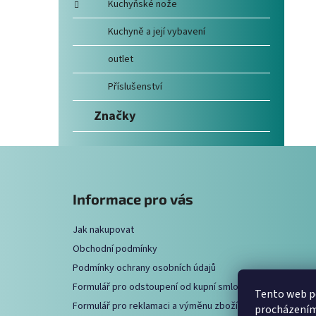
Kuchyňské nože
Kuchyně a její vybavení
outlet
Příslušenství
Značky
Z
á
Informace pro vás
p
a
Jak nakupovat
t
Obchodní podmínky
í
Podmínky ochrany osobních údajů
Formulář pro odstoupení od kupní smlouvy
Tento web po
Formulář pro reklamaci a výměnu zboží
procházením 