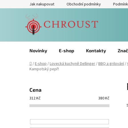
Přejít
Jak nakupovat
Obchodní podmínky
Podmínk
na
obsah
Novinky
E-shop
Kontakty
Znač
Domů
/
E-shop
/
Lovecká kuchyně Dellinger
/
BBQ a grilování
/
Kampotský pepř!
P
o
Cena
s
312
Kč
380
Kč
t
r
a
n