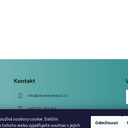
Kontakt
info
@
zbranechroust.cz
+420 731 564 334
užívá soubory cookie. Dalším
Odmítnout
tohoto webu vyjadřujete souhlas s jejich