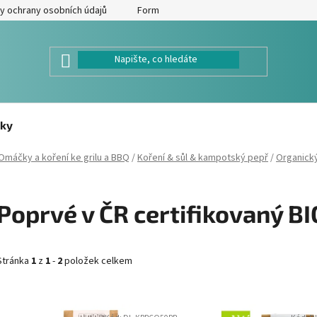
y ochrany osobních údajů
Formulář pro odstoupení od kupní smlouv
ky
Omáčky a koření ke grilu a BBQ
/
Koření & sůl & kampotský pepř
/
Organick
Poprvé v ČR certifikovaný B
Stránka
1
z
1
-
2
položek celkem
V