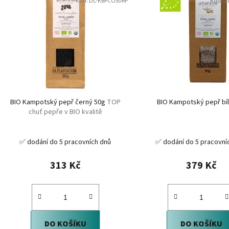
Kód:
DL-KBPCO50RP
Kód:
D
ý
p
i
s
p
r
o
d
BIO Kampotský pepř černý 50g
TOP
BIO Kampotský pepř bí
u
chuť pepře v BIO kvalitě
k
t
✅ dodání do 5 pracovních dnů
✅ dodání do 5 pracovní
ů
313 Kč
379 Kč
DO KOŠÍKU
DO KOŠÍKU