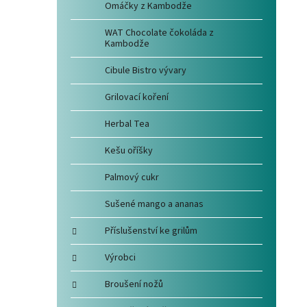
Omáčky z Kambodže
WAT Chocolate čokoláda z
Kambodže
Cibule Bistro vývary
Grilovací koření
Herbal Tea
Kešu oříšky
Palmový cukr
Sušené mango a ananas
Příslušenství ke grilům
Výrobci
Broušení nožů