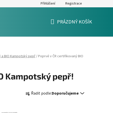
Přihlášení
Registrace
y
Formulář pro reklamaci a výměnu zboží
Moje objednávka
PRÁZDNÝ KOŠÍK
NÁKUPNÍ
KOŠÍK
ý a BIO Kampotský pepř
/
Poprvé v ČR certifikovaný BIO
IO Kampotský pepř!
Ř
Řadit podle:
Doporučujeme
a
z
e