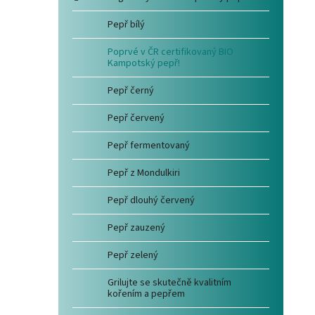
Pepř bílý
Poprvé v ČR certifikovaný BIO
Kampotský pepř!
Pepř černý
Pepř červený
Pepř fermentovaný
Pepř z Mondulkiri
Pepř dlouhý červený
Pepř zauzený
Pepř zelený
Grilujte se skutečně kvalitním
kořením a pepřem