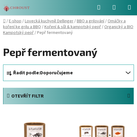
Přejít
Hledat
NÁKUPN
na
obsah
KOŠÍK
Domů
/
E-shop
/
Lovecká kuchyně Dellinger
/
BBQ a grilování
/
Omáčky a
koření ke grilu a BBQ
/
Koření & sůl & kampotský pepř
/
Organický a BIO
Kampotský pepř
/
Pepř fermentovaný
Pepř fermentovaný
Ř
Řadit podle:
Doporučujeme
a
z
e
OTEVŘÍT FILTR
n
í
V
p
ý
r
p
o