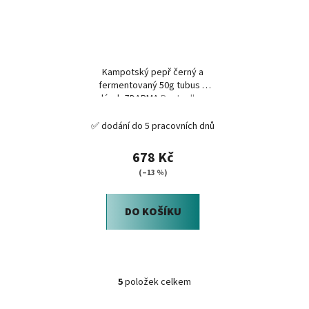
Kampotský pepř černý a
fermentovaný 50g tubus +
dárek ZDARMA
Bestsellery
ve výhodné sadě!
✅ dodání do 5 pracovních dnů
678 Kč
(–13 %)
DO KOŠÍKU
5
položek celkem
O
v