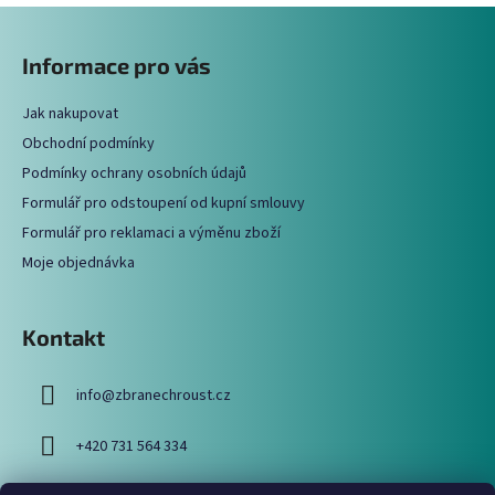
Z
l
á
á
Informace pro vás
d
p
a
a
c
Jak nakupovat
t
í
Obchodní podmínky
í
p
Podmínky ochrany osobních údajů
r
Formulář pro odstoupení od kupní smlouvy
v
Formulář pro reklamaci a výměnu zboží
k
y
Moje objednávka
v
ý
p
Kontakt
i
s
info
@
zbranechroust.cz
u
+420 731 564 334