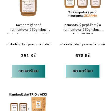
i
d
s
u
p
k
r
t
Kampotský pepř
Kampotský pepř černý a
o
ů
fermentovaný 50g tubus
fermentovaný 50g tubus +
d
Fantasticky křupavý a měkký
dárek ZDARMA
u
✅ dodání do 5 pracovních dnů
✅ dodání do 5 pracovních dnů
k
t
351 Kč
678 Kč
ů
DO KOŠÍKU
DO KOŠÍKU