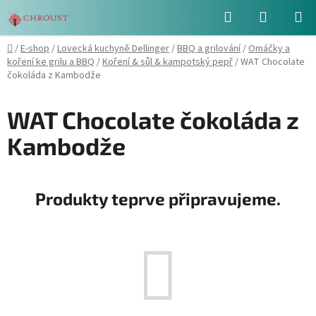
Přejít
Hledat
NÁKUPN
na
obsah
KOŠÍK
Domů
/
E-shop
/
Lovecká kuchyně Dellinger
/
BBQ a grilování
/
Omáčky a
koření ke grilu a BBQ
/
Koření & sůl & kampotský pepř
/
WAT Chocolate
čokoláda z Kambodže
WAT Chocolate čokoláda z
Kambodže
Produkty teprve připravujeme.