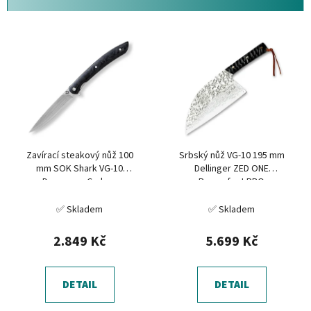
n
í
V
p
ý
r
p
o
i
d
s
u
p
k
r
t
Zavírací steakový nůž 100
Srbský nůž VG-10 195 mm
o
ů
mm SOK Shark VG-10
Dellinger ZED ONE
d
Damascus Carbon
Burgerfest BBQ
u
✅ Skladem
✅ Skladem
k
t
2.849 Kč
5.699 Kč
ů
DETAIL
DETAIL