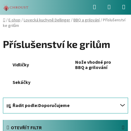
Přejít
Hledat
NÁKUPN
na
obsah
KOŠÍK
Domů
/
E-shop
/
Lovecká kuchyně Dellinger
/
BBQ a grilování
/
Příslušenství
ke grilům
Příslušenství ke grilům
Nože vhodné pro
Vidličky
BBQ a grilování
Sekáčky
Ř
Řadit podle:
Doporučujeme
a
z
e
OTEVŘÍT FILTR