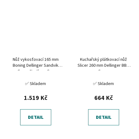
Nůž vykosťovací 165 mm
Kuchařský plátkovací nůž
Boning Dellinger Sandvik
Slicer 260 mm Dellinger BBQ
Green Northern Sun
Carve
✅ Skladem
✅ Skladem
1.519 Kč
664 Kč
DETAIL
DETAIL