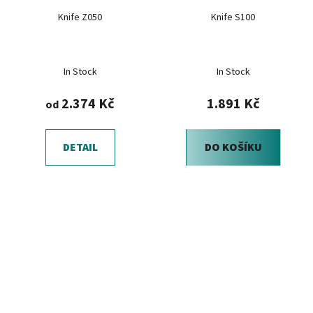
Knife Z050
Knife S100
In Stock
In Stock
2.374 Kč
1.891 Kč
od
DETAIL
DO KOŠÍKU