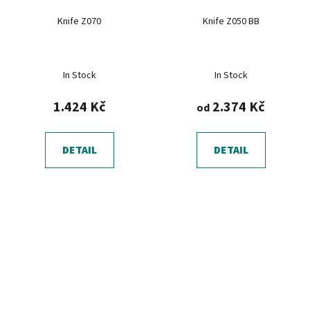
Knife Z070
Knife Z050 BB
In Stock
In Stock
1.424 Kč
2.374 Kč
od
DETAIL
DETAIL