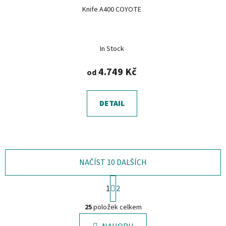
Knife A400 COYOTE
In Stock
4.749 Kč
od
DETAIL
NAČÍST 10 DALŠÍCH
S
1
2
t
O
r
25
položek celkem
á
v
n
l