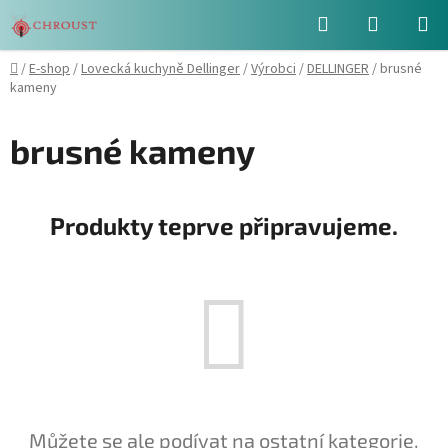
Přejít
Hledat
NÁKUPN
na
obsah
KOŠÍK
Domů
/
E-shop
/
Lovecká kuchyně Dellinger
/
Výrobci
/
DELLINGER
/
brusné
kameny
brusné kameny
Produkty teprve připravujeme.
Můžete se ale podívat na ostatní kategorie.