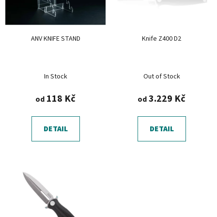
s
r
p
o
r
d
ANV KNIFE STAND
Knife Z400 D2
o
u
d
k
u
t
In Stock
Out of Stock
k
ů
t
118 Kč
3.229 Kč
od
od
ů
DETAIL
DETAIL