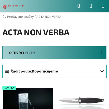
Přejít
Hledat
NÁKUPN
na
obsah
KOŠÍK
Domů
/
Prodávané značky
/
ACTA NON VERBA
ACTA NON VERBA
OTEVŘÍT FILTR
Ř
Řadit podle:
Doporučujeme
a
z
V
e
NOVINKA
ý
n
p
í
i
p