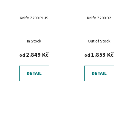
Knife Z200 PLUS
Knife Z200 D2
In Stock
Out of Stock
2.849 Kč
1.853 Kč
od
od
DETAIL
DETAIL