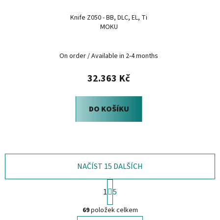
Knife Z050 - BB, DLC, EL, Ti
MOKU
On order / Available in 2-4 months
32.363 Kč
DO KOŠÍKU
NAČÍST 15 DALŠÍCH
S
1
5
t
O
r
69
položek celkem
á
v