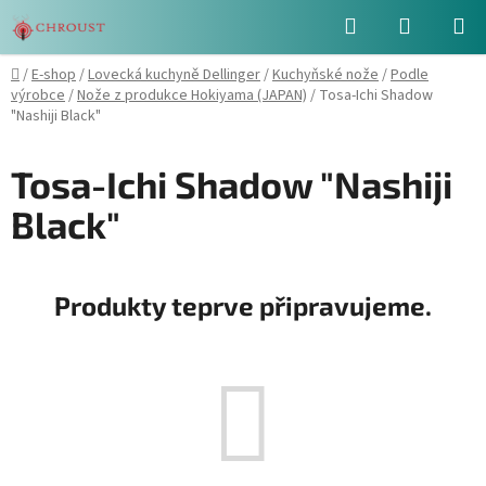
Přejít
Hledat
NÁKUPN
na
obsah
KOŠÍK
Domů
/
E-shop
/
Lovecká kuchyně Dellinger
/
Kuchyňské nože
/
Podle
výrobce
/
Nože z produkce Hokiyama (JAPAN)
/
Tosa-Ichi Shadow
"Nashiji Black"
Tosa-Ichi Shadow "Nashiji
Black"
Produkty teprve připravujeme.