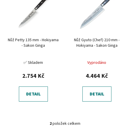
p
o
i
d
s
u
p
k
r
t
Nůž Petty 135 mm - Hokiyama
Nůž Gyuto (Chef) 210 mm -
o
ů
- Sakon Ginga
Hokiyama - Sakon Ginga
d
u
✅ Skladem
Vyprodáno
k
t
2.754 Kč
4.464 Kč
ů
DETAIL
DETAIL
2
položek celkem
O