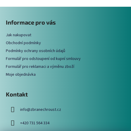
v
Z
l
á
á
Informace pro vás
d
p
a
a
c
Jak nakupovat
t
í
Obchodní podmínky
í
p
Podmínky ochrany osobních údajů
r
Formulář pro odstoupení od kupní smlouvy
v
Formulář pro reklamaci a výměnu zboží
k
y
Moje objednávka
v
ý
p
Kontakt
i
s
info
@
zbranechroust.cz
u
+420 731 564 334