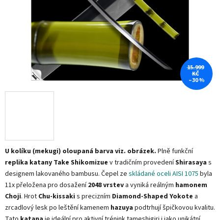
15.999
KČ
–30 %
U kolíku (mekugi) oloupaná barva viz. obrázek.
Plně funkční
replika katany Take Shikomizue
v tradičním provedení
Shirasaya
s
designem lakovaného bambusu. Čepel ze
skládané oceli AISI 1075
byla
11x přeložena pro dosažení
2048 vrstev
a vyniká reálným
hamonem
Choji
. Hrot
Chu-kissaki
s precizním
Diamond-Shaped Yokote
a
zrcadlový lesk po leštění kamenem
hazuya
podtrhují špičkovou kvalitu.
Tato
katana
je ideální pro aktivní trénink tameshigiri i jako unikátní