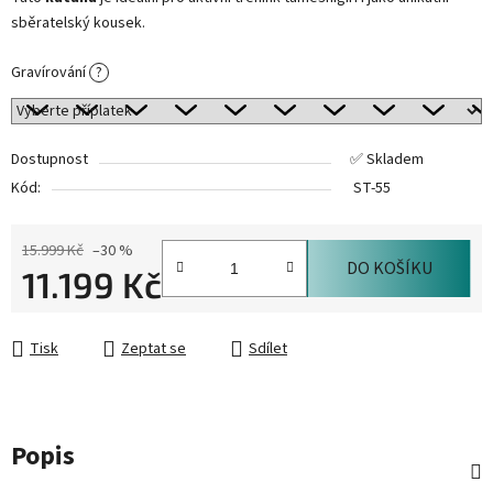
sběratelský kousek.
Gravírování
?
Dostupnost
✅ Skladem
Kód:
ST-55
15.999 Kč
–30 %
DO KOŠÍKU
11.199 Kč
Měrná cena:
Tisk
Zeptat se
Sdílet
Popis