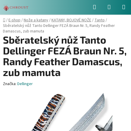
Přejít
Hledat
NÁKUPN
na
obsah
KOŠÍK
Domů
/
E-shop
/
Nože a katany
/
KATANY, BOJOVÉ NOŽE
/
Tanto
/
Sběratelský nůž Tanto Dellinger FEZÁ Braun Nr. 5, Randy Feather
Damascus, zub mamuta
Sběratelský nůž Tanto
Dellinger FEZÁ Braun Nr. 5,
Randy Feather Damascus,
zub mamuta
Značka:
Dellinger