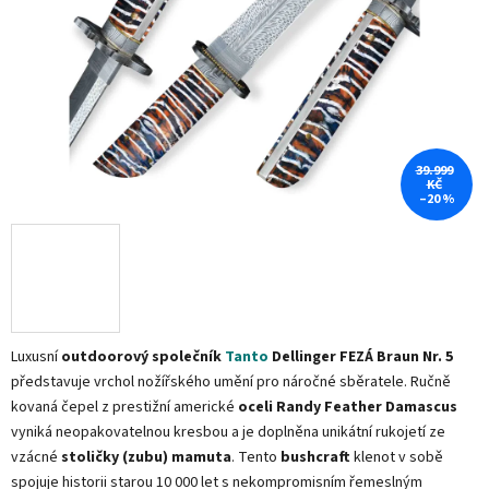
39.999
KČ
–20 %
Luxusní
outdoorový společník
Tanto
Dellinger FEZÁ Braun Nr. 5
představuje vrchol nožířského umění pro náročné sběratele. Ručně
kovaná čepel z prestižní americké
oceli Randy Feather Damascus
vyniká neopakovatelnou kresbou a je doplněna unikátní rukojetí ze
vzácné
stoličky (zubu) mamuta
. Tento
bushcraft
klenot v sobě
spojuje historii starou 10 000 let s nekompromisním řemeslným