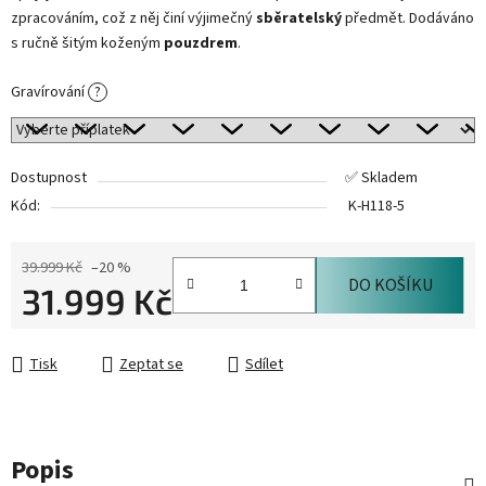
zpracováním, což z něj činí výjimečný
sběratelský
předmět. Dodáváno
s ručně šitým koženým
pouzdrem
.
Gravírování
?
Dostupnost
✅ Skladem
Kód:
K-H118-5
39.999 Kč
–20 %
DO KOŠÍKU
31.999 Kč
Měrná cena:
Tisk
Zeptat se
Sdílet
Popis