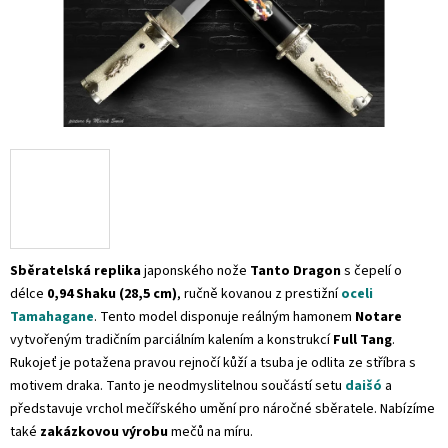
Sběratelská replika
japonského nože
Tanto Dragon
s čepelí o
délce
0,94 Shaku (28,5 cm)
, ručně kovanou z prestižní
oceli
Tamahagane
. Tento model disponuje reálným hamonem
Notare
vytvořeným tradičním parciálním kalením a konstrukcí
Full Tang
.
Rukojeť je potažena pravou rejnočí kůží a tsuba je odlita ze stříbra s
motivem draka. Tanto je neodmyslitelnou součástí setu
daišó
a
představuje vrchol mečířského umění pro náročné sběratele. Nabízíme
také
zakázkovou výrobu
mečů na míru.