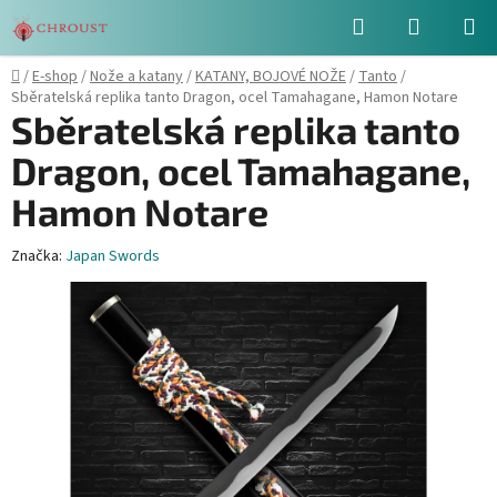
Přejít
Hledat
NÁKUPN
na
obsah
KOŠÍK
Domů
/
E-shop
/
Nože a katany
/
KATANY, BOJOVÉ NOŽE
/
Tanto
/
Sběratelská replika tanto Dragon, ocel Tamahagane, Hamon Notare
Sběratelská replika tanto
Dragon, ocel Tamahagane,
Hamon Notare
Značka:
Japan Swords