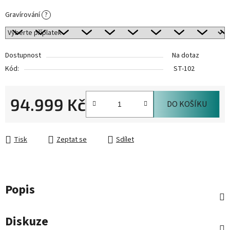
Gravírování
?
Dostupnost
Na dotaz
Kód:
ST-102
94.999 Kč
DO KOŠÍKU
Měrná cena:
Tisk
Zeptat se
Sdílet
Popis
Diskuze