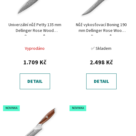
s
u
p
k
r
t
Univerzální nůž Petty 135 mm
Nůž vykosťovací Boning 190
o
ů
Dellinger Rose Wood
mm Dellinger Rose Wood
d
Damascus®
Damascus®
u
Vyprodáno
✅ Skladem
k
t
1.709 Kč
2.498 Kč
ů
DETAIL
DETAIL
NOVINKA
NOVINKA