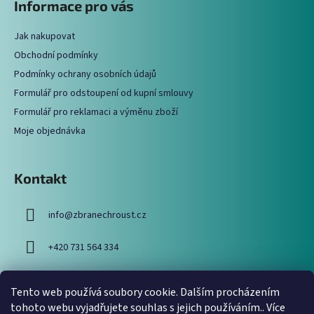
Informace pro vás
d
p
a
a
c
Jak nakupovat
t
í
Obchodní podmínky
í
p
Podmínky ochrany osobních údajů
r
Formulář pro odstoupení od kupní smlouvy
v
Formulář pro reklamaci a výměnu zboží
k
y
Moje objednávka
v
ý
p
Kontakt
i
s
info
@
zbranechroust.cz
u
+420 731 564 334
Tento web používá soubory cookie. Dalším procházením
Vyhledávání
tohoto webu vyjadřujete souhlas s jejich používáním.. Více