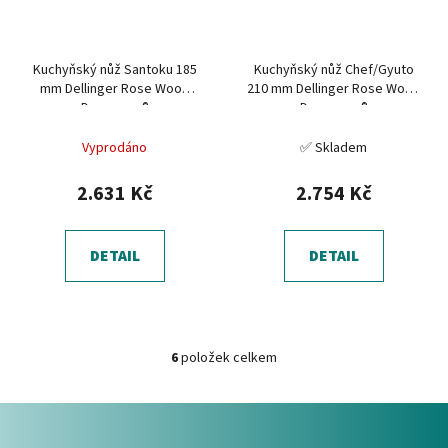
Kuchyňský nůž Santoku 185
Kuchyňský nůž Chef/Gyuto
mm Dellinger Rose Wood
210 mm Dellinger Rose Wood
Damascus®
Damascus®
Vyprodáno
✅ Skladem
2.631 Kč
2.754 Kč
DETAIL
DETAIL
6
položek celkem
O
v
Z
l
á
á