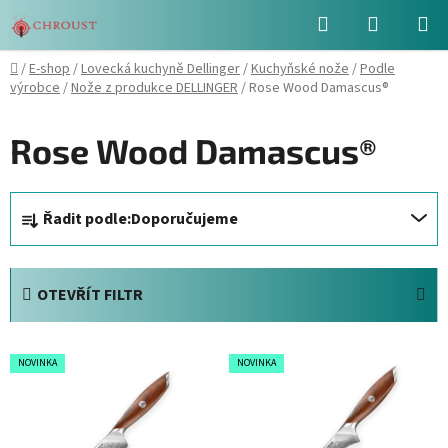
Přejít
Hledat
NÁKUPN
na
obsah
KOŠÍK
Domů
/
E-shop
/
Lovecká kuchyně Dellinger
/
Kuchyňské nože
/
Podle
výrobce
/
Nože z produkce DELLINGER
/
Rose Wood Damascus®
Rose Wood Damascus®
Ř
Řadit podle:
Doporučujeme
a
z
e
OTEVŘÍT FILTR
n
í
V
p
NOVINKA
NOVINKA
ý
r
p
o
i
d