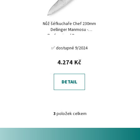
Nůž šéfkuchaře Chef 230mm
Dellinger Manmosu -
Professional Damascus
✅ dostupné 9/2024
4.274 Kč
DETAIL
3
položek celkem
O
v
Z
l
á
á