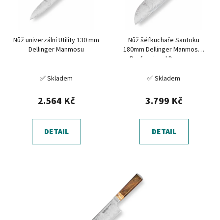
s
u
p
k
r
t
Nůž univerzální Utility 130 mm
Nůž šéfkuchaře Santoku
o
ů
Dellinger Manmosu
180mm Dellinger Manmosu -
d
Professional Damascus
u
✅ Skladem
✅ Skladem
k
t
2.564 Kč
3.799 Kč
ů
DETAIL
DETAIL