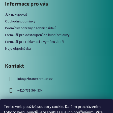
Informace pro vás
d
p
a
a
c
Jak nakupovat
t
í
Obchodní podmínky
í
p
Podmínky ochrany osobních údajů
r
Formulář pro odstoupení od kupní smlouvy
v
Formulář pro reklamaci a výměnu zboží
k
y
Moje objednávka
v
ý
p
Kontakt
i
s
info
@
zbranechroust.cz
u
+420 731 564 334
Tento web používá soubory cookie. Dalším procházením
Vyhledávání
tohoto webu vyjadřujete souhlas s jejich používáním.. Více