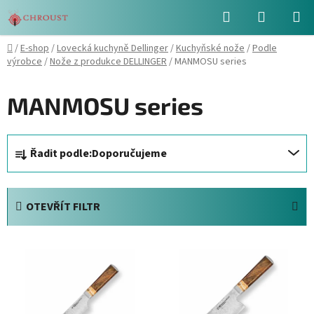
Přejít
Hledat
NÁKUPN
na
obsah
KOŠÍK
Domů
/
E-shop
/
Lovecká kuchyně Dellinger
/
Kuchyňské nože
/
Podle
výrobce
/
Nože z produkce DELLINGER
/
MANMOSU series
MANMOSU series
Ř
Řadit podle:
Doporučujeme
a
z
e
OTEVŘÍT FILTR
n
í
V
p
ý
r
p
o
i
d