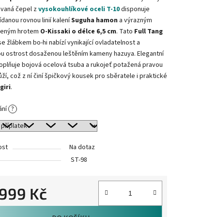
vaná čepel z
vysokouhlíkové oceli T-10
disponuje
danou rovnou linií kalení
Suguha hamon
a výrazným
ženým hrotem
O-Kissaki o délce 6,5 cm
. Tato
Full Tang
e žlábkem bo-hi nabízí vynikající ovladatelnost a
ou ostrost dosaženou leštěním kameny hazuya. Elegantní
oplňuje bojová ocelová tsuba a rukojeť potažená pravou
ůží, což z ní činí špičkový kousek pro sběratele i praktické
giri
.
ání
?
ost
Na dotaz
ST-98
.999 Kč
cena: