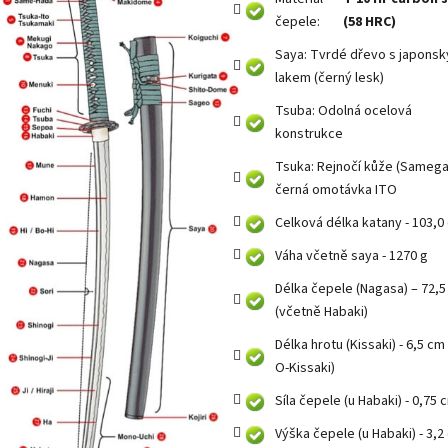
čepele:
(58 HRC)
Saya: Tvrdé dřevo s japons
lakem (černý lesk)
Tsuba: Odolná ocelová
konstrukce
Tsuka: Rejnočí kůže (Sameg
černá omotávka ITO
Celková délka katany - 103,0
Váha včetně saya - 1270 g
Délka čepele (Nagasa) – 72,
(včetně Habaki)
Délka hrotu (Kissaki) - 6,5 cm
O-Kissaki)
Síla čepele (u Habaki) - 0,75 
Výška čepele (u Habaki) - 3,2