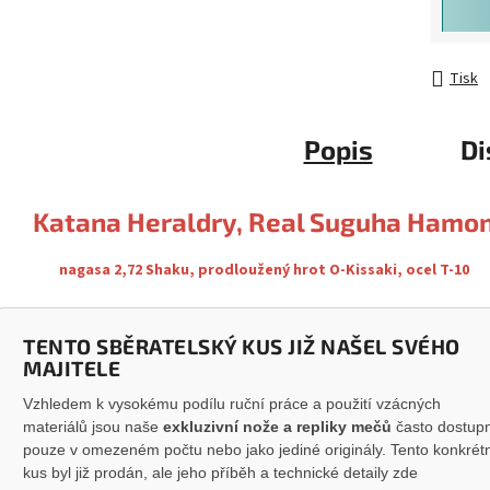
Tisk
Popis
Di
Katana Heraldry, Real Suguha Hamo
nagasa 2,72 Shaku, prodloužený hrot O-Kissaki, ocel T-10
TENTO SBĚRATELSKÝ KUS JIŽ NAŠEL SVÉHO
MAJITELE
Vzhledem k vysokému podílu ruční práce a použití vzácných
materiálů jsou naše
exkluzivní nože a repliky mečů
často dostup
pouze v omezeném počtu nebo jako jediné originály. Tento konkrét
kus byl již prodán, ale jeho příběh a technické detaily zde