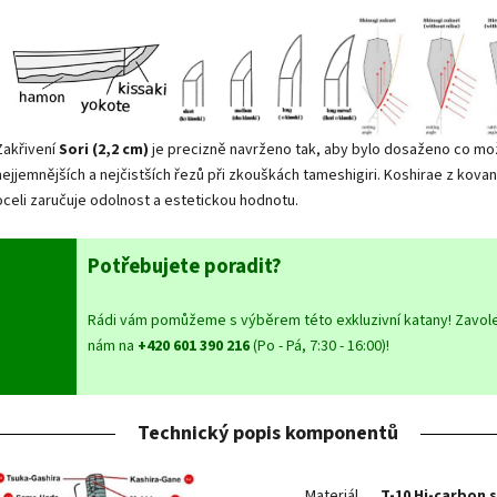
Zakřivení
Sori (2,2 cm)
je precizně navrženo tak, aby bylo dosaženo co mo
nejjemnějších a nejčistších řezů při zkouškách tameshigiri. Koshirae z kova
oceli zaručuje odolnost a estetickou hodnotu.
Potřebujete poradit?
Rádi vám pomůžeme s výběrem této exkluzivní katany! Zavole
nám na
+420 601 390 216
(Po - Pá, 7:30 - 16:00)!
Technický popis komponentů
Materiál
T-10 Hi-carbon 