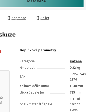
DO KOŠÍKU
Zeptat se
Sdílet
skuze
n
Doplňkové parametry
Kategorie
Katana
Hmotnost
0.22 kg
859570540
EAN
2874
celková délka (mm)
1030 mm
délka čepele (mm)
725 mm
né
T-10 Hi-
ní
ocel - materiál čepele
carbon
steel