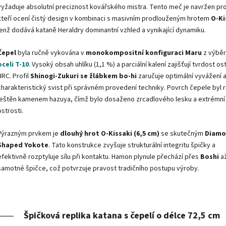
vyžaduje absolutní preciznost kovářského mistra. Tento meč je navržen pro
kteří ocení čistý design v kombinaci s masivním prodlouženým hrotem
O-Ki
jenž dodává kataně Heraldry dominantní vzhled a vynikající dynamiku.
Čepel
byla ručně vykována v
monokompositní konfiguraci Maru
z výbě
oceli T-10
. Vysoký obsah uhlíku (1,1 %) a parciální kalení zajišťují tvrdost ost
HRC. Profil
Shinogi-Zukuri se žlábkem bo-hi
zaručuje optimální vyvážení 
charakteristický svist při správném provedení techniky. Povrch čepele byl 
leštěn kamenem hazuya, čímž bylo dosaženo zrcadlového lesku a extrémní
ostrosti.
Výrazným prvkem je
dlouhý hrot O-Kissaki (6,5 cm)
se skutečným
Diamo
Shaped Yokote
. Tato konstrukce zvyšuje strukturální integritu špičky a
efektivně rozptyluje sílu při kontaktu. Hamon plynule přechází přes
Boshi
až
samotné špičce, což potvrzuje pravost tradičního postupu výroby.
Špičková replika katana s čepelí o délce 72,5 cm