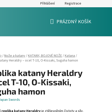
Přihlášení
Registrace
y
Formulář pro reklamaci a výměnu zboží
Moje objednávka
PRÁZDNÝ KOŠÍK
NÁKUPNÍ
KOŠÍK
p
/
Nože a katany
/
KATANY, BOJOVÉ NOŽE
/
Katana
/
katany Heraldry – ocel T-10, O-Kissaki, Suguha hamon
lika katany Heraldry
cel T-10, O-Kissaki,
guha hamon
Japan Swords
í
replika katany Heraldry
je ztělesněním čistoty a síly.