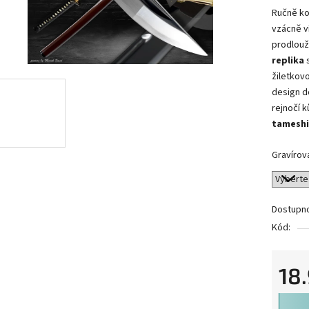
Ručně ko
vzácně ví
prodlou
replika
s
žiletkov
design d
rejnočí k
tameshi
Gravírov
Dostupn
Kód:
18
Měrná 