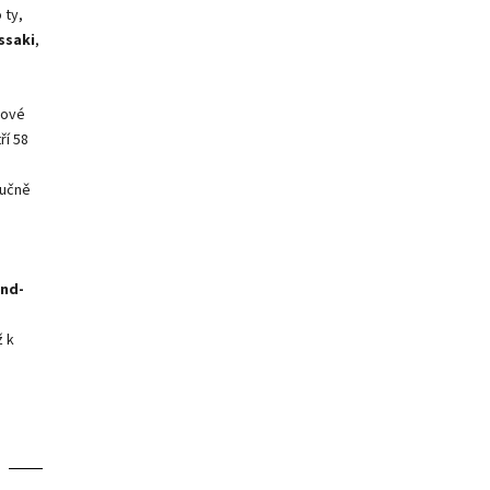
 ty,
ssaki
,
rové
ří 58
a
ručně
nd-
 k