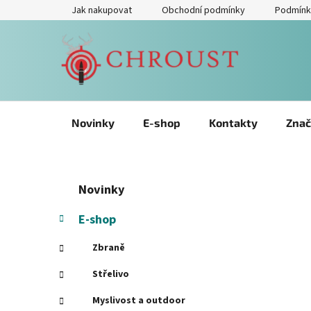
Přejít
Jak nakupovat
Obchodní podmínky
Podmínk
na
obsah
Novinky
E-shop
Kontakty
Znač
P
Přeskočit
K
Novinky
kategorie
a
o
t
s
E-shop
e
t
g
Zbraně
r
o
a
r
Střelivo
i
n
Myslivost a outdoor
e
n