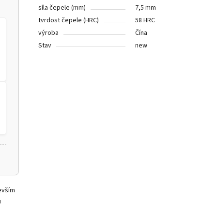
síla čepele (mm)
7,5 mm
tvrdost čepele (HRC)
58 HRC
výroba
Čína
Stav
new
evším
u