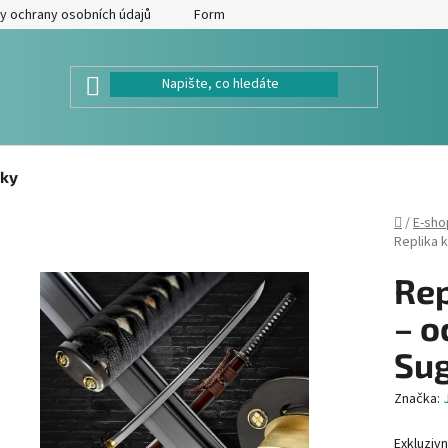
y ochrany osobních údajů
Formulář pro odstoupení od kupní smlouv
ky
Domů
/
E-sho
Replika 
Rep
– o
Su
Značka:
Exkluzivn