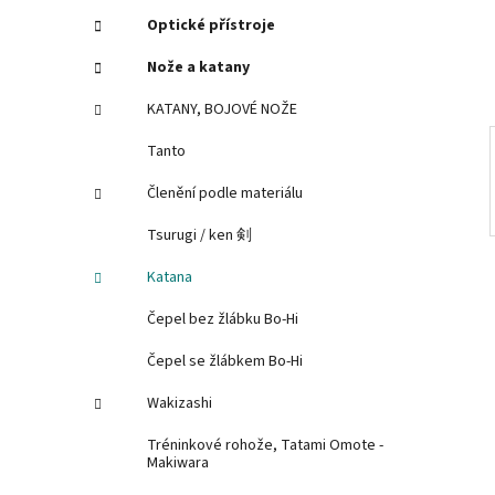
í
Optické přístroje
p
Nože a katany
a
n
KATANY, BOJOVÉ NOŽE
e
Tanto
l
Členění podle materiálu
Tsurugi / ken 剣
Katana
Čepel bez žlábku Bo-Hi
Čepel se žlábkem Bo-Hi
Wakizashi
Tréninkové rohože, Tatami Omote -
Makiwara