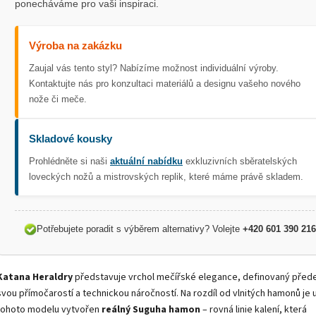
ponecháváme pro vaši inspiraci.
Výroba na zakázku
Zaujal vás tento styl? Nabízíme možnost individuální výroby.
Kontaktujte nás pro konzultaci materiálů a designu vašeho nového
nože či meče.
Skladové kousky
Prohlédněte si naši
aktuální nabídku
exkluzivních sběratelských
loveckých nožů a mistrovských replik, které máme právě skladem.
Potřebujete poradit s výběrem alternativy? Volejte
+420 601 390 216
Katana Heraldry
představuje vrchol mečířské elegance, definovaný před
svou přímočarostí a technickou náročností. Na rozdíl od vlnitých hamonů je 
tohoto modelu vytvořen
reálný Suguha hamon
– rovná linie kalení, která