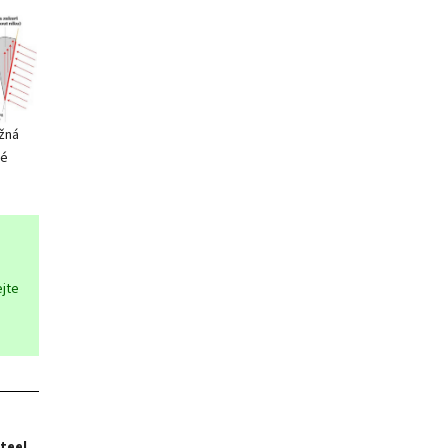
žná
né
jte
steel