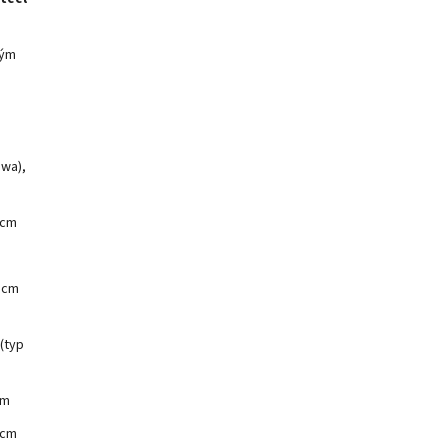
kým
awa),
 cm
5 cm
 (typ
cm
 cm