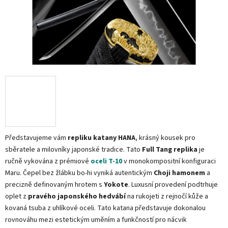
Představujeme vám
repliku katany HANA
, krásný kousek pro
sběratele a milovníky japonské tradice. Tato
Full Tang replika
je
ručně vykována z prémiové
oceli T-10
v monokompositní konfiguraci
Maru. Čepel bez žlábku bo-hi vyniká autentickým
Choji hamonem
a
precizně definovaným hrotem s
Yokote
. Luxusní provedení podtrhuje
oplet z
pravého japonského hedvábí
na rukojeti z rejnočí kůže a
kovaná tsuba z uhlíkové oceli. Tato katana představuje dokonalou
rovnováhu mezi estetickým uměním a funkčností pro nácvik