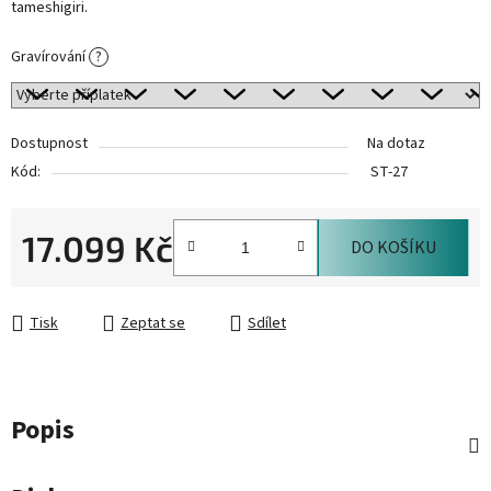
tameshigiri.
Gravírování
?
Dostupnost
Na dotaz
Kód:
ST-27
17.099 Kč
DO KOŠÍKU
Měrná cena:
Tisk
Zeptat se
Sdílet
Popis