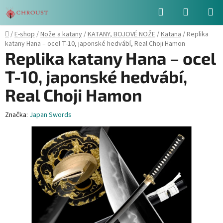
Přejít
Hledat
NÁKUPN
na
obsah
KOŠÍK
Domů
/
E-shop
/
Nože a katany
/
KATANY, BOJOVÉ NOŽE
/
Katana
/
Replika
katany Hana – ocel T-10, japonské hedvábí, Real Choji Hamon
Replika katany Hana – ocel
T-10, japonské hedvábí,
Real Choji Hamon
Značka:
Japan Swords