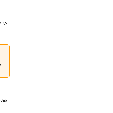
)
a 2,5
é
delně