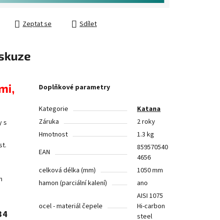
Zeptat se
Sdílet
skuze
mi,
Doplňkové parametry
Kategorie
Katana
Záruka
2 roky
y s
Hmotnost
1.3 kg
st.
859570540
EAN
4656
celková délka (mm)
1050 mm
h
hamon (parciální kalení)
ano
AISI 1075
ocel - materiál čepele
Hi-carbon
34
steel