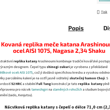
Tisk
Popis
Di
Kovaná replika meče katana Arashinou
ocel AISI 1075, Nagasa 2,34 Shaku
Atraktivní
replika katany
Arashinoumi kombinuje tradiční kovářské postup
výrazným designem. Čepel typu
shinogi-zukuri
je vyrobena z překládané
uhlíkové oceli AISI 1075
, což jí dodává specifickou kresbu a vysokou odolno
Díky parciálnímu kalení je na ostří jasně viditelný
skutečný hamon Choji
. S
tvrdostí
52 HRC
a stabilní
Full Tang
konstrukcí je tato
replika katany
plně
připravena pro nácvik
tameshigiri
na
slaměných rohožích
a studium bojovýc
umění (Iaido, Kenjutsu).
Nácviková replika katany s čepelí o délce 71,0 cm (2,