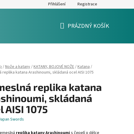
Přihlášení
Registrace
y
Formulář pro reklamaci a výměnu zboží
Moje objednávka
PRÁZDNÝ KOŠÍK
NÁKUPNÍ
KOŠÍK
p
/
Nože a katany
/
KATANY, BOJOVÉ NOŽE
/
Katana
/
 replika katana Arashinoumi, skládaná ocel AISI 1075
eslná replika katana
shinoumi, skládaná
l AISI 1075
Japan Swords
řemeslná
replika katany Arashinoumi
s čepelí o délce