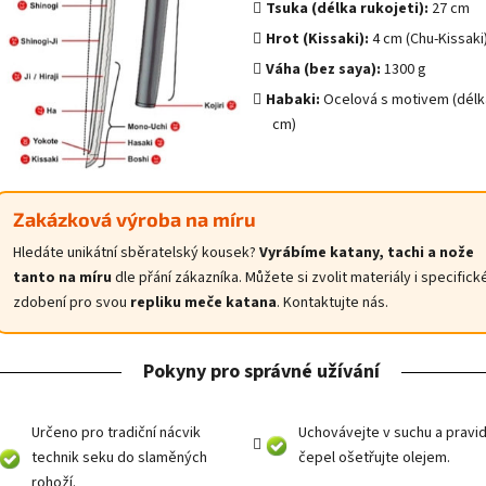
Tsuka (délka rukojeti):
27 cm
Hrot (Kissaki):
4 cm (Chu-Kissaki
Váha (bez saya):
1300 g
Habaki:
Ocelová s motivem (délk
cm)
Zakázková výroba na míru
Hledáte unikátní sběratelský kousek?
Vyrábíme katany, tachi a nože
tanto na míru
dle přání zákazníka. Můžete si zvolit materiály i specifick
zdobení pro svou
repliku meče katana
. Kontaktujte nás.
Pokyny pro správné užívání
Určeno pro tradiční nácvik
Uchovávejte v suchu a pravi
technik seku do slaměných
čepel ošetřujte olejem.
rohoží.