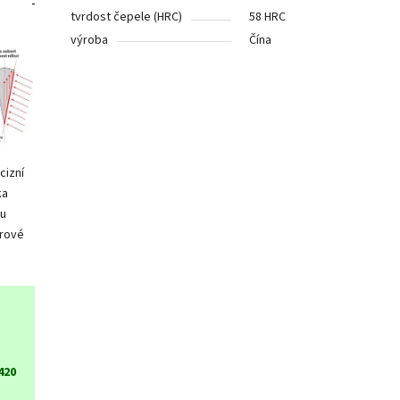
tvrdost čepele (HRC)
58 HRC
výroba
Čína
cizní
ka
ou
írové
420