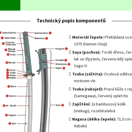
Technický popis komponentů
Materiál čepele:
Překládaná ocel
1075 (Hamon Choji)
Saya (pochva):
Tvrdé dřevo, čer
lak se třpytem, červeno-bílý opl
Sage-O
Tsuba (záštita):
Ocelová odléva
motivem vln
Tsuka (rukojeť):
Pravá kůže z re
(Samegawa), červený oplet Ito
Zajištění:
2x bambusový kolík
(mekugi), rozebíratelná
Nagasa (délka čepele):
71,0 cm 
Habaki)