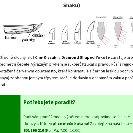
Shaku)
Středně dlouhý hrot
Chu-Kissaki
s
Diamond Shaped Yokote
zajišťuje pre
geometrii čepele. Výrazným prvkem je rukojeť (tsuka) s pravou kůží z rejno
potažená červeným opletem Ito, která kontrastuje s černou lesklou pochv
(saya) zdobenou jemným třpytem. Meč je dodáván v ochranném vaku a pap
krabici.
Potřebujete poradit?
Rádi vám pomůžeme s výběrem nebo zodpovíme technické
dotazy k této
replice meče katana
! Zavolejte na naši linku
+
601 390 216
(Po - Pá, 7:30 - 16:00)!