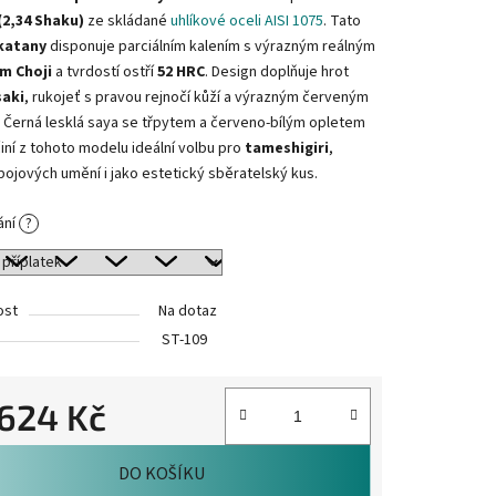
(2,34 Shaku)
ze skládané
uhlíkové oceli AISI 1075
. Tato
 katany
disponuje parciálním kalením s výrazným reálným
m Choji
a tvrdostí ostří
52 HRC
. Design doplňuje hrot
saki
, rukojeť s pravou rejnočí kůží a výrazným červeným
 Černá lesklá saya se třpytem a červeno-bílým opletem
iní z tohoto modelu ideální volbu pro
tameshigiri
,
bojových umění i jako estetický sběratelský kus.
ání
?
ost
Na dotaz
ST-109
.624 Kč
cena:
DO KOŠÍKU