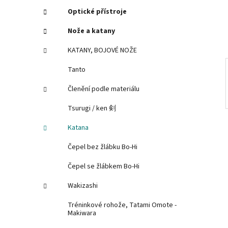
í
Optické přístroje
p
Nože a katany
a
n
KATANY, BOJOVÉ NOŽE
e
Tanto
l
Členění podle materiálu
Tsurugi / ken 剣
Katana
Čepel bez žlábku Bo-Hi
Čepel se žlábkem Bo-Hi
Wakizashi
Tréninkové rohože, Tatami Omote -
Makiwara