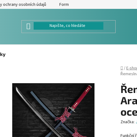
y ochrany osobních údajů
Formulář pro odstoupení od kupní smlouv
ky
Domů
/
E-sho
Řemeslná
Řem
Ara
oce
Značka:
Funkční 