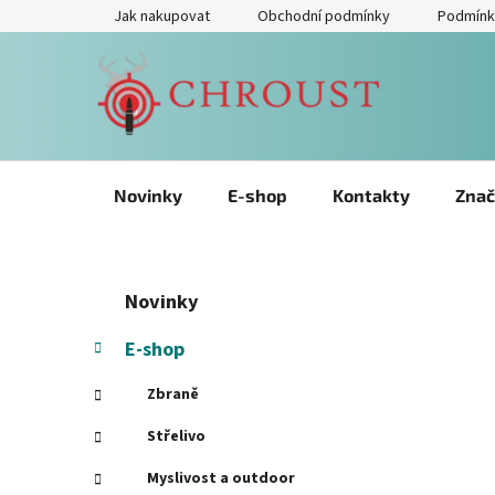
Přejít
Jak nakupovat
Obchodní podmínky
Podmínk
na
obsah
Novinky
E-shop
Kontakty
Znač
P
Přeskočit
K
Novinky
kategorie
a
o
t
s
E-shop
e
t
g
Zbraně
r
o
a
r
Střelivo
i
n
Myslivost a outdoor
e
n