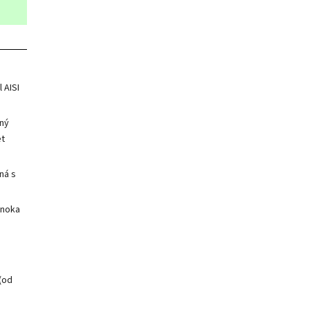
 AISI
ný
et
ná s
jnoka
(od