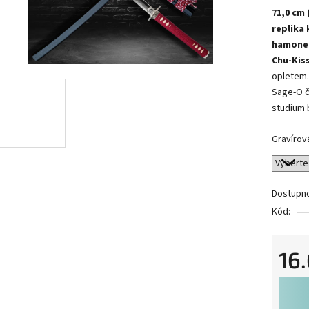
71,0 cm 
replika
hamone
Chu-Kis
opletem.
Sage-O č
studium 
Gravírov
Dostupn
Kód:
16
Měrná 