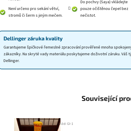
Do pochvy (Saya) vkládejte
Není určeno pro sekání větví,
pouze očištěnou čepel bez
stromů či šerm s jiným mečem.
nečistot.
Dellinger záruka kvality
Garantujeme špičkové řemeslné zpracování prověřené mnoha spokojen
zákazníky. Na skryté vady materiálu poskytujeme doživotní záruku. Váš 
Dellinger.
Související pr
Kód:
GI-1