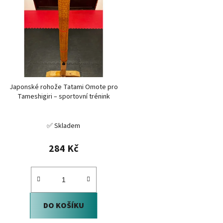
Japonské rohože Tatami Omote pro
Tameshigiri – sportovní trénink
✅ Skladem
284 Kč
DO KOŠÍKU