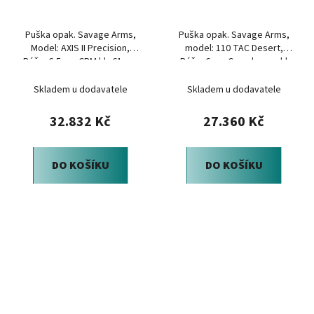
Puška opak. Savage Arms,
Puška opak. Savage Arms,
Model: AXIS II Precision,
model: 110 TAC Desert,
Ráže: 6,5mm CRM hl.: 61cm,
Ráže: 6mm Creedmoor, hl
OD Green
26", FDE pažba
Skladem u dodavatele
Skladem u dodavatele
32.832 Kč
27.360 Kč
DO KOŠÍKU
DO KOŠÍKU