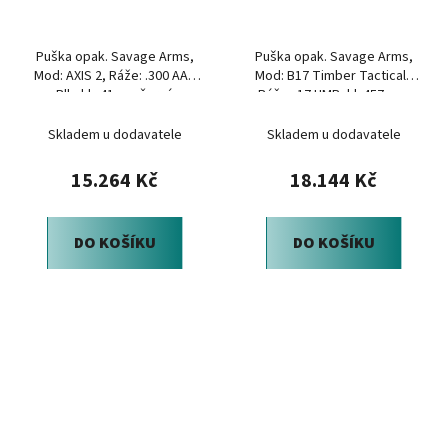
Puška opak. Savage Arms,
Puška opak. Savage Arms,
Mod: AXIS 2, Ráže: .300 AAC
Mod: B17 Timber Tactical ,
Blk, hl.: 41cm, černá
Ráže: .17 HMR, hl. 457mm,
Forest Green
Skladem u dodavatele
Skladem u dodavatele
15.264 Kč
18.144 Kč
DO KOŠÍKU
DO KOŠÍKU