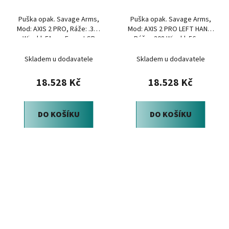
Puška opak. Savage Arms,
Puška opak. Savage Arms,
Mod: AXIS 2 PRO, Ráže: .308
Mod: AXIS 2 PRO LEFT HAND,
Win, hl: 51cm, Forest SP
Ráže: .308 Win, hl: 56cm,
Camo
Forest Camo
Skladem u dodavatele
Skladem u dodavatele
18.528 Kč
18.528 Kč
DO KOŠÍKU
DO KOŠÍKU