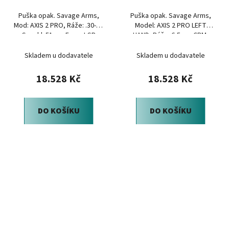
Puška opak. Savage Arms,
Puška opak. Savage Arms,
Mod: AXIS 2 PRO, Ráže: .30-06
Model: AXIS 2 PRO LEFT
Spr., hl: 51cm, Forest SP
HAND, Ráže: 6,5mm CRM,
Camo
Forest SP Camo
Skladem u dodavatele
Skladem u dodavatele
18.528 Kč
18.528 Kč
DO KOŠÍKU
DO KOŠÍKU