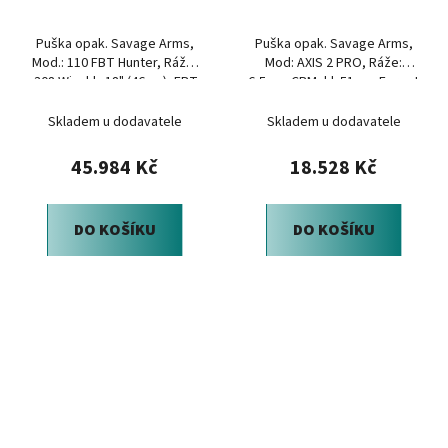
Puška opak. Savage Arms,
Puška opak. Savage Arms,
Mod.: 110 FBT Hunter, Ráže:
Mod: AXIS 2 PRO, Ráže:
.308 Win, hl.: 18" (46cm), FBT
6,5mm CRM, hl: 51cm, Forest
Carbon
Camo
Skladem u dodavatele
Skladem u dodavatele
45.984 Kč
18.528 Kč
DO KOŠÍKU
DO KOŠÍKU