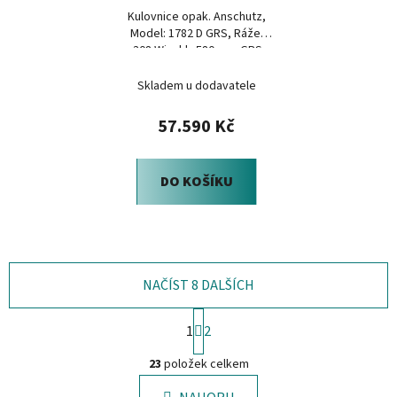
Kulovnice opak. Anschutz,
Model: 1782 D GRS, Ráže:
.308 Win, hl.: 580mm, GRS
Bifrost
Skladem u dodavatele
57.590 Kč
DO KOŠÍKU
NAČÍST 8 DALŠÍCH
S
1
2
t
O
r
23
položek celkem
á
v
n
l