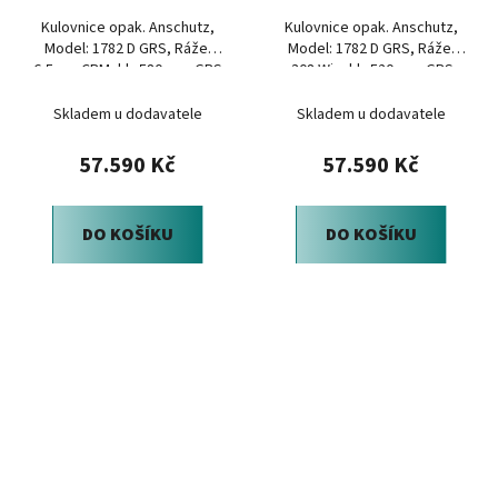
Kulovnice opak. Anschutz,
Kulovnice opak. Anschutz,
Model: 1782 D GRS, Ráže:
Model: 1782 D GRS, Ráže:
6,5mm CRM, hl.: 580mm, GRS
.308 Win, hl.: 520mm, GRS
Bifrost
Bifrost
Skladem u dodavatele
Skladem u dodavatele
57.590 Kč
57.590 Kč
DO KOŠÍKU
DO KOŠÍKU