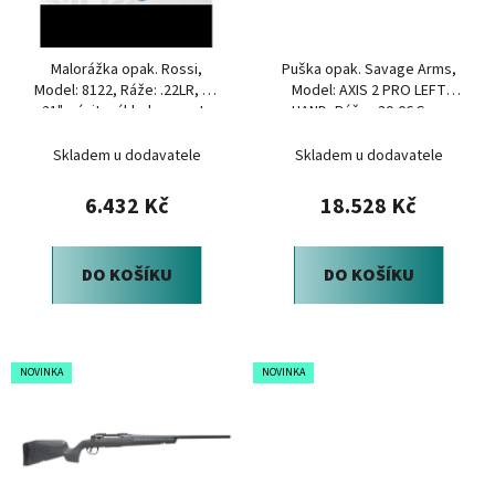
p
k
r
t
Malorážka opak. Rossi,
Puška opak. Savage Arms,
o
ů
Model: 8122, Ráže: .22LR, hl.:
Model: AXIS 2 PRO LEFT
d
21", závit, základna mont.,
HAND, Ráže: .30-06 Spr.,
u
černá
Forest SP Camo
Skladem u dodavatele
Skladem u dodavatele
k
t
6.432 Kč
18.528 Kč
ů
DO KOŠÍKU
DO KOŠÍKU
NOVINKA
NOVINKA