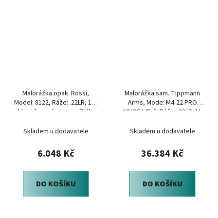
Malorážka opak. Rossi,
Malorážka sam. Tippmann
Model: 8122, Ráže: .22LR, 16"
Arms, Mode: M4-22 PRO
hlaveň se závitem, mířidla
MMSSA/ELF, Ráže: .22LR, hl:
16", černá
Skladem u dodavatele
Skladem u dodavatele
6.048 Kč
36.384 Kč
DO KOŠÍKU
DO KOŠÍKU