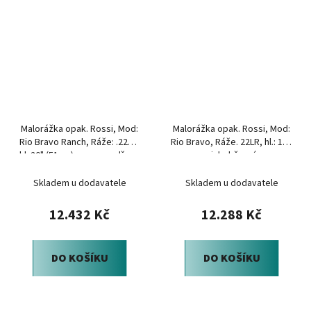
Malorážka opak. Rossi, Mod:
Malorážka opak. Rossi, Mod:
Rio Bravo Ranch, Ráže: .22LR,
Rio Bravo, Ráže. 22LR, hl.: 18",
hl: 20" (51cm), mramor, dřevo
nickel-černá
Skladem u dodavatele
Skladem u dodavatele
12.432 Kč
12.288 Kč
DO KOŠÍKU
DO KOŠÍKU