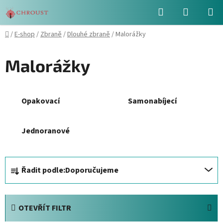
Přejít
Hledat
NÁKUPN
na
obsah
KOŠÍK
Domů
/
E-shop
/
Zbraně
/
Dlouhé zbraně
/
Malorážky
Malorážky
Opakovací
Samonabíjecí
Jednoranové
Ř
Řadit podle:
Doporučujeme
a
z
e
OTEVŘÍT FILTR
n