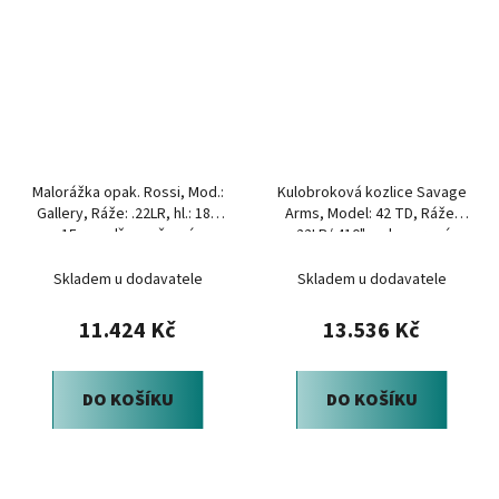
Malorážka opak. Rossi, Mod.:
Kulobroková kozlice Savage
Gallery, Ráže: .22LR, hl.: 18",
Arms, Model: 42 TD, Ráže:
15 ran, dřevo, černá
.22LR/.410", polymerová
pažba
Skladem u dodavatele
Skladem u dodavatele
11.424 Kč
13.536 Kč
DO KOŠÍKU
DO KOŠÍKU