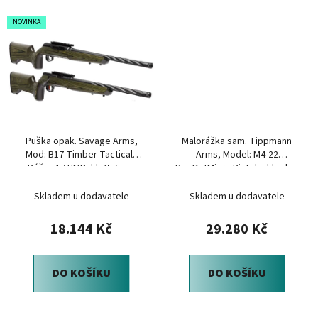
NOVINKA
Puška opak. Savage Arms,
Malorážka sam. Tippmann
Mod: B17 Timber Tactical ,
Arms, Model: M4-22
Ráže: .17 HMR, hl. 457mm,
BugOutMicro Pistol, sklopka,
Forest Green
Ráže: .22LR, černá
Skladem u dodavatele
Skladem u dodavatele
18.144 Kč
29.280 Kč
DO KOŠÍKU
DO KOŠÍKU