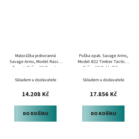
Malorážka jednoranná
Puška opak. Savage Arms,
Savage Arms, Model: Rascal
Model: B22 Timber Tactical,
Target, Ráže: .22LR, set s
Ráže: .22LR, hl: 457mm
optikou, černá
kanilovaná
Skladem u dodavatele
Skladem u dodavatele
14.208 Kč
17.856 Kč
DO KOŠÍKU
DO KOŠÍKU