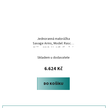
Jednoranná malorážka
Savage Arms, Model: Rascal,
Ráže: .22LR, hl.: 16", dřevěná
pažba
Skladem u dodavatele
6.624 Kč
DO KOŠÍKU