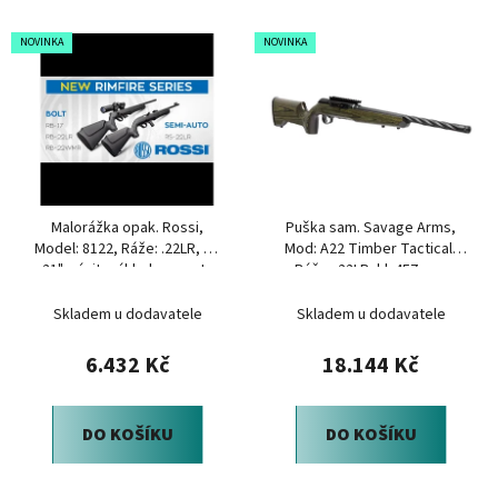
í
V
p
NOVINKA
NOVINKA
ý
r
p
o
i
d
s
u
p
k
r
t
Malorážka opak. Rossi,
Puška sam. Savage Arms,
o
ů
Model: 8122, Ráže: .22LR, hl.:
Mod: A22 Timber Tactical,
d
21", závit, základna mont.,
Ráže: .22LR, hl: 457mm,
u
černá
Forest Green
Skladem u dodavatele
Skladem u dodavatele
k
t
6.432 Kč
18.144 Kč
ů
DO KOŠÍKU
DO KOŠÍKU