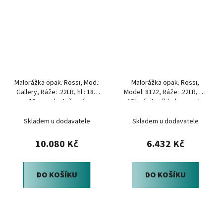
Malorážka opak. Rossi, Mod.:
Malorážka opak. Rossi,
Gallery, Ráže: .22LR, hl.: 18",
Model: 8122, Ráže: .22LR, hl.:
15 ran, plast, černá
18", závit, základna mont.,
černá
Skladem u dodavatele
Skladem u dodavatele
10.080 Kč
6.432 Kč
DO KOŠÍKU
DO KOŠÍKU