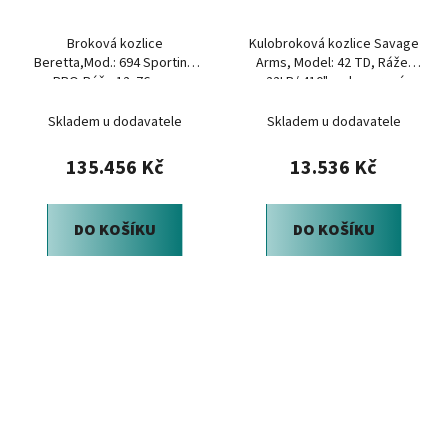
Broková kozlice
Kulobroková kozlice Savage
Beretta,Mod.: 694 Sporting
Arms, Model: 42 TD, Ráže:
PRO,Ráže:12x76mm,
.22LR/.410", polymerová
hl.:76cm,zahrdlení
pažba
Optimabore
Skladem u dodavatele
Skladem u dodavatele
135.456 Kč
13.536 Kč
DO KOŠÍKU
DO KOŠÍKU