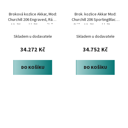
Broková kozlice Akkar, Mod:
Brok. kozlice Akkar Mod:
Churchill 206 Engraved, Ráže:
Churchill 206 SportingBlack,
12x76mm, hl: 76cm, výběr
Ráže: 12x76mm, hl: 71cm,
ořech
výběr ořech
Skladem u dodavatele
Skladem u dodavatele
34.272 Kč
34.752 Kč
DO KOŠÍKU
DO KOŠÍKU