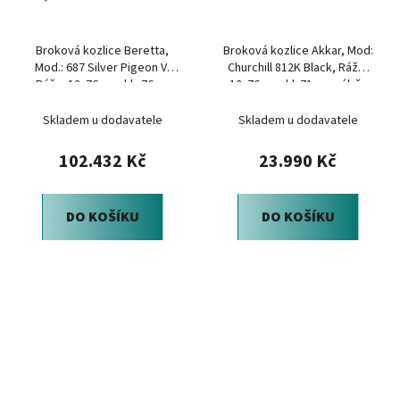
Broková kozlice Beretta,
Broková kozlice Akkar, Mod:
Mod.: 687 Silver Pigeon V,
Churchill 812K Black, Ráže:
Ráže: 12x76mm, hl.: 76cm
12x76mm, hl: 71cm, výběr
ořech
Skladem u dodavatele
Skladem u dodavatele
102.432 Kč
23.990 Kč
DO KOŠÍKU
DO KOŠÍKU