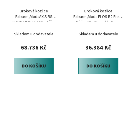
Broková kozlice
Broková kozlice
Fabarm,Mod.:AXIS RS
Fabarm,Mod.: ELOS B2 Field,
SPORTIMG BLACK, Ráže:
Ráže: 20x76mm, hl.:71cm,
12x76mm, hl.: 81cm
zahrdlení: INNER HP
Skladem u dodavatele
Skladem u dodavatele
68.736 Kč
36.384 Kč
DO KOŠÍKU
DO KOŠÍKU