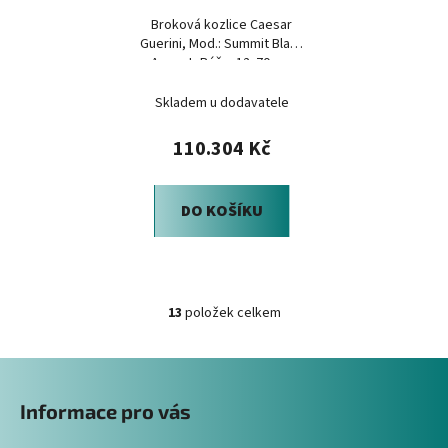
Broková kozlice Caesar
Guerini, Mod.: Summit Black
Ascent, Ráže: 12x70mm
Skladem u dodavatele
110.304 Kč
DO KOŠÍKU
13
položek celkem
O
v
Z
l
á
á
Informace pro vás
d
p
a
a