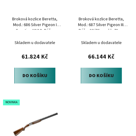
p
k
r
t
Broková kozlice Beretta,
Broková kozlice Beretta,
o
ů
Mod.: 686 Silver Pigeon I
Mod.: 687 Silver Pigeon III,
d
Sporting MY19, Ráže:
Ráže: 20/76mm, hl.: 71cm
u
12x76mm, B-FAST
Skladem u dodavatele
Skladem u dodavatele
k
t
61.824 Kč
66.144 Kč
ů
DO KOŠÍKU
DO KOŠÍKU
NOVINKA