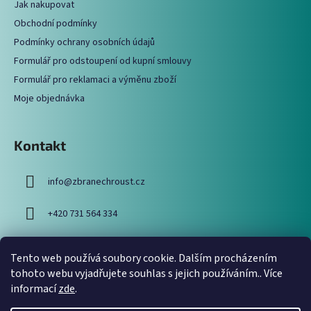
c
Jak nakupovat
t
í
Obchodní podmínky
í
p
Podmínky ochrany osobních údajů
r
Formulář pro odstoupení od kupní smlouvy
v
Formulář pro reklamaci a výměnu zboží
k
y
Moje objednávka
v
ý
p
Kontakt
i
s
info
@
zbranechroust.cz
u
+420 731 564 334
Tento web používá soubory cookie. Dalším procházením
Vyhledávání
tohoto webu vyjadřujete souhlas s jejich používáním.. Více
informací
zde
.