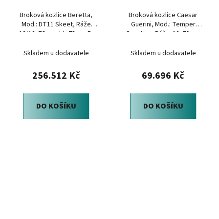
Broková kozlice Beretta,
Broková kozlice Caesar
Mod.: DT11 Skeet, Ráže
Guerini, Mod.: Temper
12/12x76mm, hl.: 73cm, B-
Sporting, Ráže: 12x70mm
Fast
Skladem u dodavatele
Skladem u dodavatele
256.512 Kč
69.696 Kč
DO KOŠÍKU
DO KOŠÍKU