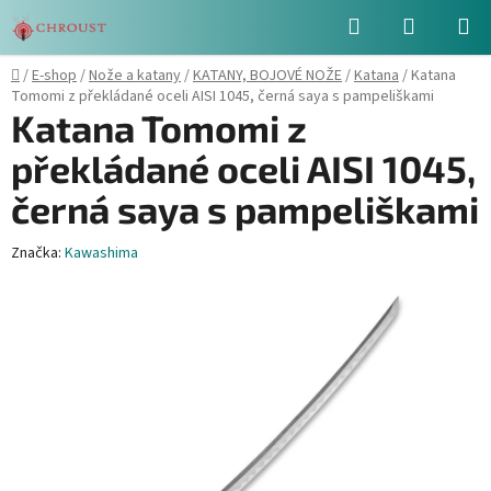
Přejít
Hledat
NÁKUPN
na
obsah
KOŠÍK
Domů
/
E-shop
/
Nože a katany
/
KATANY, BOJOVÉ NOŽE
/
Katana
/
Katana
Tomomi z překládané oceli AISI 1045, černá saya s pampeliškami
Katana Tomomi z
překládané oceli AISI 1045,
černá saya s pampeliškami
Značka:
Kawashima