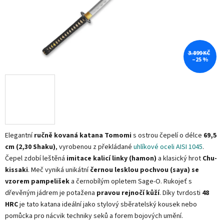
3.899 KČ
–25 %
Elegantní
ručně kovaná katana Tomomi
s ostrou čepelí o délce
69,5
cm (2,30 Shaku)
, vyrobenou z překládané
uhlíkové oceli AISI 1045
.
Čepel zdobí leštěná
imitace kalicí linky (hamon)
a klasický hrot
Chu-
kissaki
. Meč vyniká unikátní
černou lesklou pochvou (saya) se
vzorem pampelišek
a černobílým opletem Sage-O. Rukojeť s
dřevěným jádrem je potažena
pravou rejnočí kůží
. Díky tvrdosti
48
HRC
je tato katana ideální jako stylový sběratelský kousek nebo
pomůcka pro nácvik techniky seků a forem bojových umění.