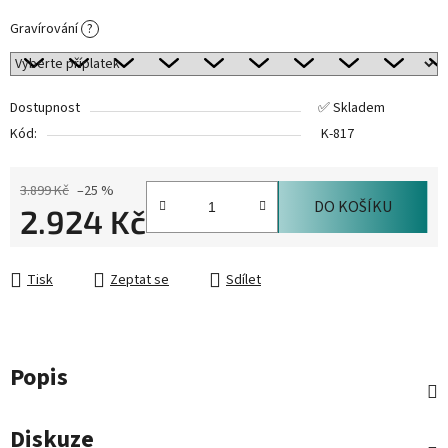
Gravírování
?
Dostupnost
✅ Skladem
Kód:
K-817
3.899 Kč
–25 %
DO KOŠÍKU
2.924 Kč
Měrná cena:
Tisk
Zeptat se
Sdílet
Popis
Diskuze