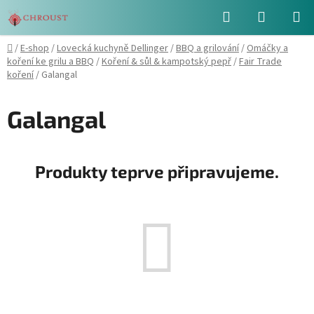
Přejít
Hledat
NÁKUPN
na
obsah
KOŠÍK
Domů
/
E-shop
/
Lovecká kuchyně Dellinger
/
BBQ a grilování
/
Omáčky a
koření ke grilu a BBQ
/
Koření & sůl & kampotský pepř
/
Fair Trade
koření
/
Galangal
Galangal
Produkty teprve připravujeme.