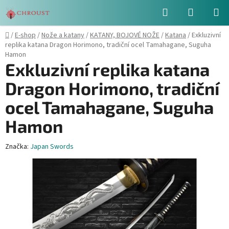
Přejít
Hledat
NÁKUPN
na
obsah
KOŠÍK
Domů
/
E-shop
/
Nože a katany
/
KATANY, BOJOVÉ NOŽE
/
Katana
/
Exkluzivní
replika katana Dragon Horimono, tradiční ocel Tamahagane, Suguha
Hamon
Exkluzivní replika katana
Dragon Horimono, tradiční
ocel Tamahagane, Suguha
Hamon
Značka:
Japan Swords