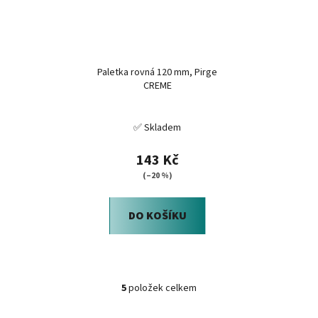
Paletka rovná 120 mm, Pirge
CREME
✅ Skladem
143 Kč
(–20 %)
DO KOŠÍKU
5
položek celkem
O
v