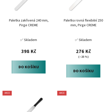
s
u
p
k
r
t
Paletka zakřivená 240 mm,
Paletka rovná flexibilní 250
o
ů
Pirge CREME
mm, Pirge CREME
d
u
✅ Skladem
✅ Skladem
k
t
398 Kč
276 Kč
ů
(–25 %)
DO KOŠÍKU
DO KOŠÍKU
AKCE
AKCE