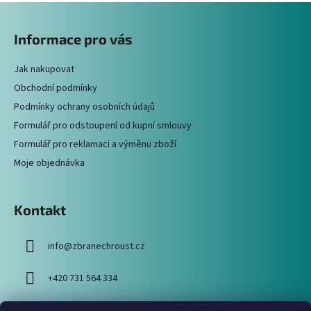
Z
l
á
á
Informace pro vás
d
p
a
a
c
Jak nakupovat
t
í
Obchodní podmínky
í
p
Podmínky ochrany osobních údajů
r
Formulář pro odstoupení od kupní smlouvy
v
Formulář pro reklamaci a výměnu zboží
k
y
Moje objednávka
v
ý
p
Kontakt
i
s
info
@
zbranechroust.cz
u
+420 731 564 334