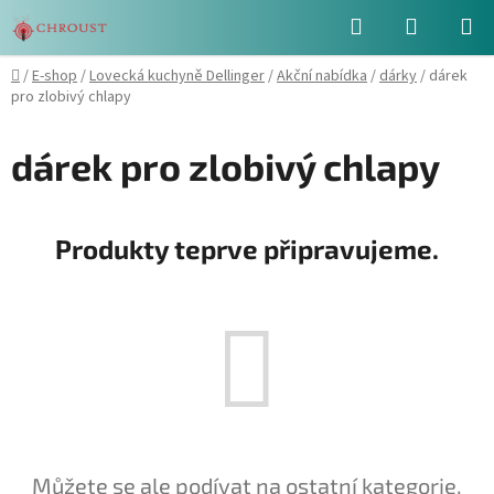
Přejít
Hledat
NÁKUPN
na
obsah
KOŠÍK
Domů
/
E-shop
/
Lovecká kuchyně Dellinger
/
Akční nabídka
/
dárky
/
dárek
pro zlobivý chlapy
dárek pro zlobivý chlapy
Produkty teprve připravujeme.
Můžete se ale podívat na ostatní kategorie.