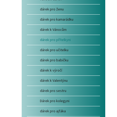
dárek pro ženu
dárek pro kamarádku
dárek k Vánocům
dárek pro přítelkyni
dárek pro učitelku
dárek pro babičku
dárek k výročí
dárek k Valentýnu
dárek pro sestru
Dárek pro kolegyni
dárek pro ajťáka