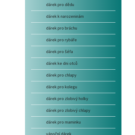
dárek pro dědu
dárek k narozeninám
dárek pro bráchu
dárek pro rybáře
dárek pro šéfa
dárek ke dni otců
dárek pro chlapy
dárek pro kolegu
dárek pro zlobivý holky
dárek pro zlobivý chlapy
dárek pro maminku
vánoční dárek