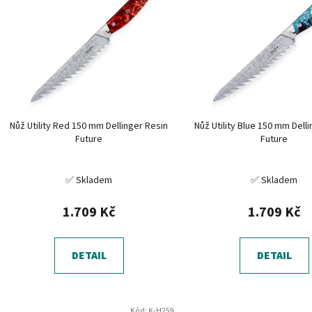
p
i
s
p
r
o
d
Nůž Utility Red 150 mm Dellinger Resin
Nůž Utility Blue 150 mm Dell
u
Future
Future
k
t
✅ Skladem
✅ Skladem
ů
1.709 Kč
1.709 Kč
DETAIL
DETAIL
Kód:
K-H259