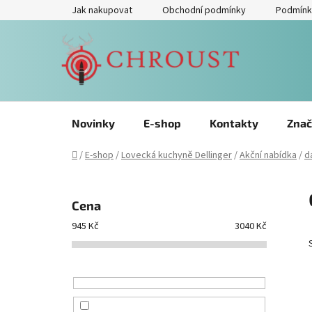
Přejít
Jak nakupovat
Obchodní podmínky
Podmínk
na
obsah
Novinky
E-shop
Kontakty
Znač
Domů
/
E-shop
/
Lovecká kuchyně Dellinger
/
Akční nabídka
/
d
P
o
Cena
s
945
Kč
3040
Kč
t
r
a
n
n