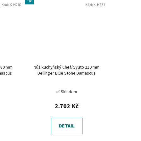
TIP
Kód:
K-H260
Kód:
K-H261
180 mm
Nůž kuchyňský Chef/Gyuto 210 mm
amascus
Dellinger Blue Stone Damascus
✅ Skladem
2.702 Kč
DETAIL