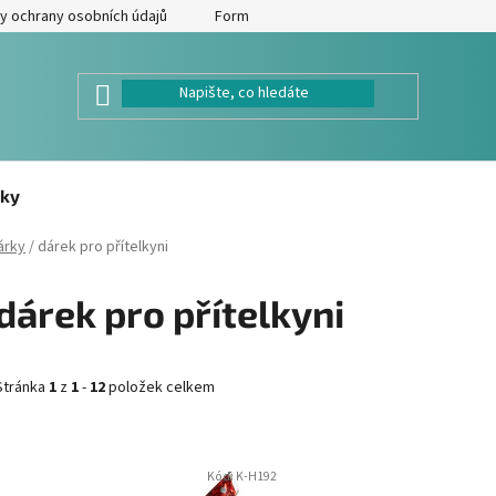
y ochrany osobních údajů
Formulář pro odstoupení od kupní smlouv
ky
árky
/
dárek pro přítelkyni
dárek pro přítelkyni
Stránka
1
z
1
-
12
položek celkem
V
Kód:
K-H192
ý