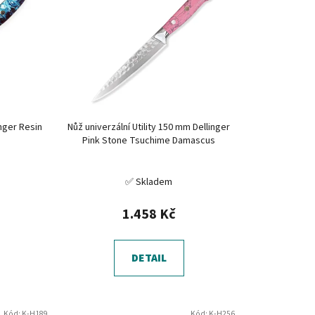
í
p
r
o
d
u
k
inger Resin
Nůž univerzální Utility 150 mm Dellinger
t
Pink Stone Tsuchime Damascus
ů
✅ Skladem
1.458 Kč
DETAIL
Kód:
K-H189
Kód:
K-H256