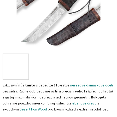
Exkluzivní
nůž tanto
s čepelí ze 110vrstvé
nerezové damaškové oceli
bez jádra. Ručně dobrušované ostří a precizní
yokote
(přechod hrotu)
zajišťují maximální účinnost řezu a jedinečnou geometrii.
Rukojeť
i
ochranné pouzdro
saya
kombinují ušlechtilé
ebenové dřevo
s
exotickým
Desert Iron Wood
pro luxusní vzhled a extrémní odolnost.