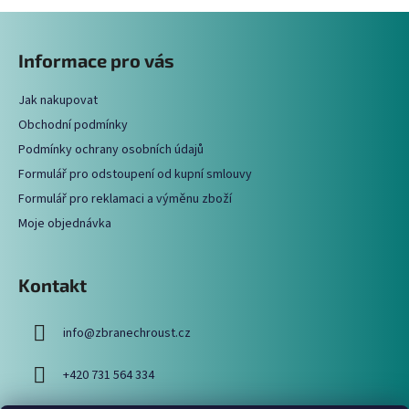
Z
á
Informace pro vás
p
a
Jak nakupovat
t
Obchodní podmínky
í
Podmínky ochrany osobních údajů
Formulář pro odstoupení od kupní smlouvy
Formulář pro reklamaci a výměnu zboží
Moje objednávka
Kontakt
info
@
zbranechroust.cz
+420 731 564 334