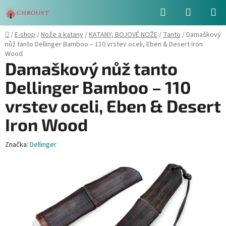
Přejít
Hledat
NÁKUPN
na
obsah
KOŠÍK
Domů
/
E-shop
/
Nože a katany
/
KATANY, BOJOVÉ NOŽE
/
Tanto
/
Damaškový
nůž tanto Dellinger Bamboo – 110 vrstev oceli, Eben & Desert Iron
Wood
Damaškový nůž tanto
Dellinger Bamboo – 110
vrstev oceli, Eben & Desert
Iron Wood
Značka:
Dellinger