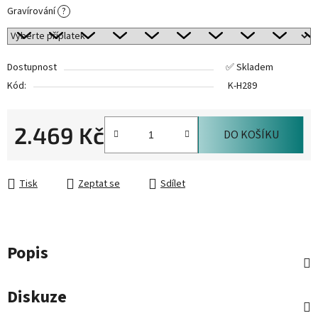
Gravírování
?
Dostupnost
✅ Skladem
Kód:
K-H289
2.469 Kč
DO KOŠÍKU
Měrná cena:
Tisk
Zeptat se
Sdílet
Popis
Diskuze