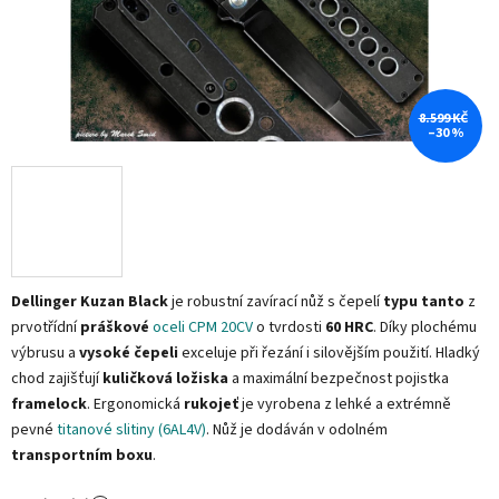
8.599 KČ
–30 %
Dellinger Kuzan Black
je robustní zavírací nůž s čepelí
typu tanto
z
prvotřídní
práškové
oceli CPM 20CV
o tvrdosti
60 HRC
. Díky plochému
výbrusu a
vysoké čepeli
exceluje při řezání i silovějším použití. Hladký
chod zajišťují
kuličková ložiska
a maximální bezpečnost pojistka
framelock
. Ergonomická
rukojeť
je vyrobena z lehké a extrémně
pevné
titanové slitiny (6AL4V)
. Nůž je dodáván v odolném
transportním boxu
.