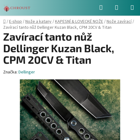
Přejít
Hledat
NÁKUPN
na
obsah
KOŠÍK
Domů
/
E-shop
/
Nože a katany
/
KAPESNÍ & LOVECKÉ NOŽE
/
Nože zavírací
/
Zavírací tanto nůž Dellinger Kuzan Black, CPM 20CV & Titan
Zavírací tanto nůž
Dellinger Kuzan Black,
CPM 20CV & Titan
Značka:
Dellinger