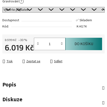
Gravírování
?
Dostupnost
✅ Skladem
Kód:
K-H174
8.599 Kč
–30 %
DO KOŠÍKU
6.019 Kč
Měrná cena:
Tisk
Zeptat se
Sdílet
Popis
Diskuze