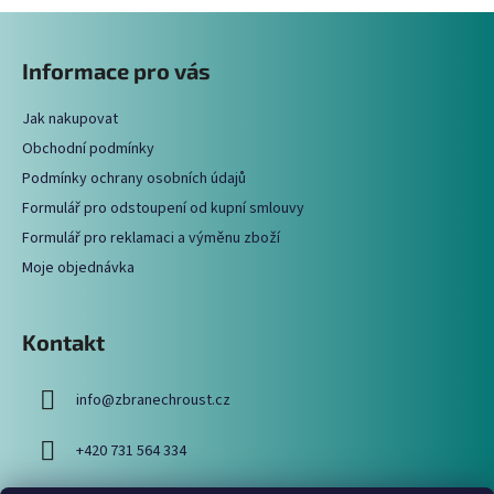
Z
á
Informace pro vás
p
a
Jak nakupovat
t
Obchodní podmínky
í
Podmínky ochrany osobních údajů
Formulář pro odstoupení od kupní smlouvy
Formulář pro reklamaci a výměnu zboží
Moje objednávka
Kontakt
info
@
zbranechroust.cz
+420 731 564 334