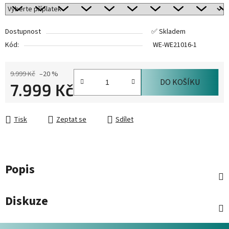
Dostupnost
✅ Skladem
Kód:
WE-WE21016-1
9.999 Kč
–20 %
DO KOŠÍKU
7.999 Kč
Měrná cena:
Tisk
Zeptat se
Sdílet
Popis
Diskuze
Z