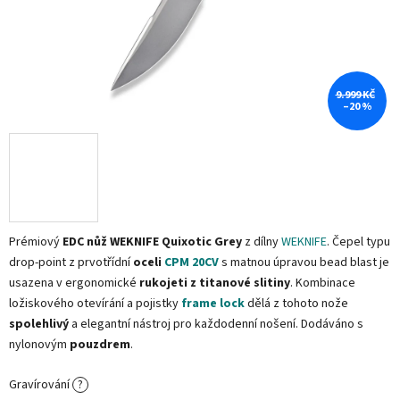
9.999 KČ
–20 %
Prémiový
EDC nůž WEKNIFE Quixotic Grey
z dílny
WEKNIFE
. Čepel typu
drop-point z prvotřídní
oceli
CPM 20CV
s matnou úpravou bead blast je
usazena v ergonomické
rukojeti z titanové slitiny
. Kombinace
ložiskového otevírání a pojistky
frame lock
dělá z tohoto nože
spolehlivý
a elegantní nástroj pro každodenní nošení. Dodáváno s
nylonovým
pouzdrem
.
Gravírování
?