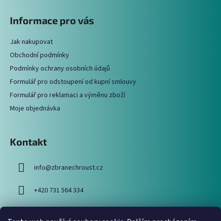
á
Informace pro vás
p
a
Jak nakupovat
t
Obchodní podmínky
í
Podmínky ochrany osobních údajů
Formulář pro odstoupení od kupní smlouvy
Formulář pro reklamaci a výměnu zboží
Moje objednávka
Kontakt
info
@
zbranechroust.cz
+420 731 564 334