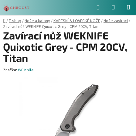
Přejít
Hledat
NÁKUPN
na
obsah
KOŠÍK
Domů
/
E-shop
/
Nože a katany
/
KAPESNÍ & LOVECKÉ NOŽE
/
Nože zavírací
/
Zavírací nůž WEKNIFE Quixotic Grey - CPM 20CV, Titan
Zavírací nůž WEKNIFE
Quixotic Grey - CPM 20CV,
Titan
Značka:
WE Knife