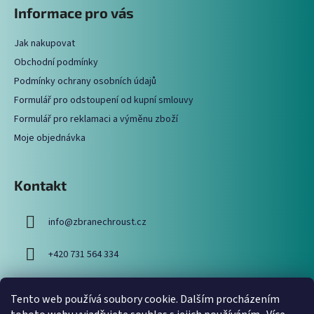
á
Informace pro vás
p
a
Jak nakupovat
t
Obchodní podmínky
í
Podmínky ochrany osobních údajů
Formulář pro odstoupení od kupní smlouvy
Formulář pro reklamaci a výměnu zboží
Moje objednávka
Kontakt
info
@
zbranechroust.cz
+420 731 564 334
Tento web používá soubory cookie. Dalším procházením