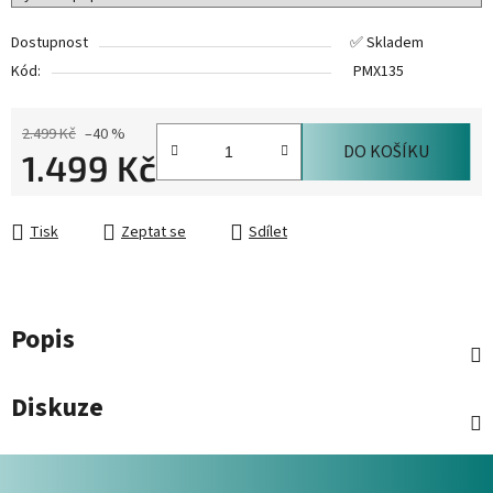
Dostupnost
✅ Skladem
Kód:
PMX135
2.499 Kč
–40 %
DO KOŠÍKU
1.499 Kč
Měrná cena:
Tisk
Zeptat se
Sdílet
Popis
Diskuze
Z