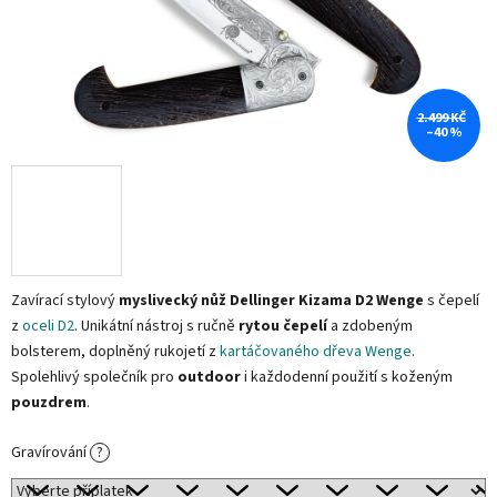
2.499 KČ
–40 %
Zavírací stylový
myslivecký nůž Dellinger Kizama D2 Wenge
s čepelí
z
oceli D2
. Unikátní nástroj s ručně
rytou čepelí
a zdobeným
bolsterem, doplněný rukojetí z
kartáčovaného dřeva Wenge
.
Spolehlivý společník pro
outdoor
i každodenní použití s koženým
pouzdrem
.
Gravírování
?