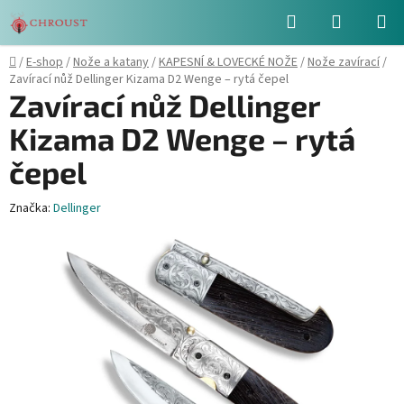
Přejít
Hledat
NÁKUPN
na
obsah
KOŠÍK
Domů
/
E-shop
/
Nože a katany
/
KAPESNÍ & LOVECKÉ NOŽE
/
Nože zavírací
/
Zavírací nůž Dellinger Kizama D2 Wenge – rytá čepel
Zavírací nůž Dellinger
Kizama D2 Wenge – rytá
čepel
Značka:
Dellinger