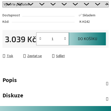
Dostupnost
✅ Skladem
Kód:
K-H242
3.039 Kč
DO KOŠÍKU
Měrná cena:
Tisk
Zeptat se
Sdílet
Popis
Diskuze
Z