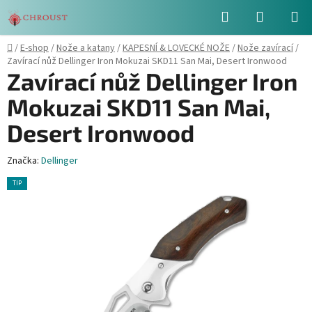
Přejít
Hledat
NÁKUPN
na
obsah
KOŠÍK
Domů
/
E-shop
/
Nože a katany
/
KAPESNÍ & LOVECKÉ NOŽE
/
Nože zavírací
/
Zavírací nůž Dellinger Iron Mokuzai SKD11 San Mai, Desert Ironwood
Zavírací nůž Dellinger Iron
Mokuzai SKD11 San Mai,
Desert Ironwood
Značka:
Dellinger
TIP