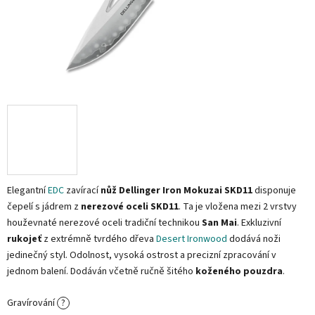
Elegantní
EDC
zavírací
nůž Dellinger Iron Mokuzai SKD11
disponuje
čepelí s jádrem z
nerezové oceli SKD11
. Ta je vložena mezi 2 vrstvy
houževnaté nerezové oceli tradiční technikou
San Mai
. Exkluzivní
rukojeť
z extrémně tvrdého dřeva
Desert Ironwood
dodává noži
jedinečný styl. Odolnost, vysoká ostrost a precizní zpracování v
jednom balení. Dodáván včetně ručně šitého
koženého pouzdra
.
Gravírování
?