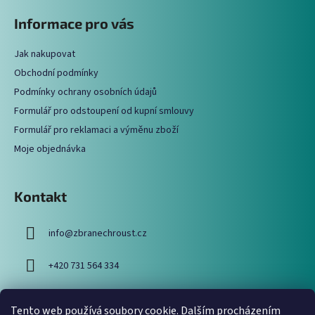
á
Informace pro vás
p
a
Jak nakupovat
t
Obchodní podmínky
í
Podmínky ochrany osobních údajů
Formulář pro odstoupení od kupní smlouvy
Formulář pro reklamaci a výměnu zboží
Moje objednávka
Kontakt
info
@
zbranechroust.cz
+420 731 564 334
Tento web používá soubory cookie. Dalším procházením