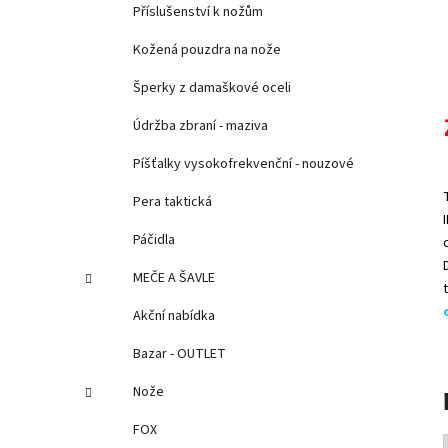
Příslušenství k nožům
Kožená pouzdra na nože
Šperky z damaškové oceli
Údržba zbraní - maziva
Píšťalky vysokofrekvenční - nouzové
Pera taktická
Páčidla
MEČE A ŠAVLE
Akční nabídka
Bazar - OUTLET
Nože
FOX