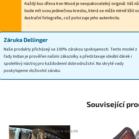
Každý kus dřeva Iron Wood je neopakovatelný originál. Váš nů
bude mít svou jedinečnou kresbu, která se může mírně lišit o
ilustrační fotografie, což potvrzuje jeho autenticitu.
Záruka Dellinger
Naše produkty přicházejí se 100% zárukou spokojenosti. Tento model z
řady Indian je prověřen našimi zákazníky a představuje ideální dárek i
spolehlivý nástroj pro každodenní dobrodružství. Na skryté vady
poskytujeme doživotní záruku.
Související pr
Kód:
K-H163/PB