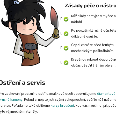
Zásady péče o nástro
Nůž nikdy nemyjte v myčce n
nádobí.
Po použití nůž ručně očistět
důkladně osušte.
Čepel chraňte před hrubým
mechanickým poškrábáním.
Dřevěnou rukojeť doporuču
občas ošetřit lněným olejem
Ostření a servis
Pro zachování precizního ostří damaškové oceli doporučujeme
diamantové
brusné kameny
. Pokud si nejste jisti svými schopnostmi, svěřte nůž našem
servisu. Pořádáme také oblíbené
kurzy broušení
, kde vás naučíme, jak peč
tyto výjimečné materiály.