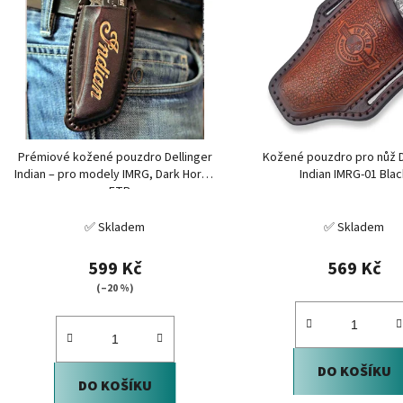
Prémiové kožené pouzdro Dellinger
Kožené pouzdro pro nůž D
Indian – pro modely IMRG, Dark Horse
Indian IMRG-01 Bla
a FTR
✅ Skladem
✅ Skladem
599 Kč
569 Kč
(–20 %)
DO KOŠÍKU
DO KOŠÍKU