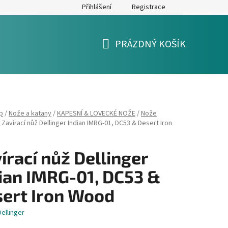
Přihlášení
Registrace
y
Formulář pro reklamaci a výměnu zboží
Moje objednávka
PRÁZDNÝ KOŠÍK
NÁKUPNÍ
KOŠÍK
p
/
Nože a katany
/
KAPESNÍ & LOVECKÉ NOŽE
/
Nože
Zavírací nůž Dellinger Indian IMRG-01, DC53 & Desert Iron
írací nůž Dellinger
ian IMRG-01, DC53 &
ert Iron Wood
Dellinger