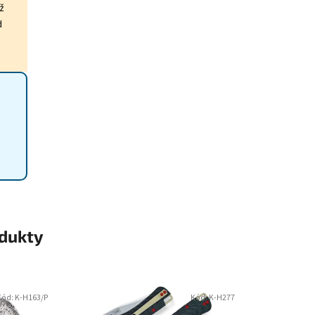
ž
d
odukty
Kód:
K-H163/P
Kód:
K-H277