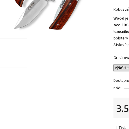
Robustní
Wood
je
oceli DC
luxusníh
bolstery
Stylové 
Gravírov
Dostupn
Kód:
3.
Měrná 
Tisk