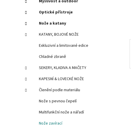
Myslivost a outdoor
e
n
í
Optické přístroje
p
Nože a katany
a
n
KATANY, BOJOVÉ NOŽE
e
Exkluzivní a limitované edice
l
Chladné zbraně
SEKERY, KLADIVA A MAČETY
KAPESNÍ & LOVECKÉ NOŽE
Členění podle materiálu
Nože s pevnou čepelí
Multifunkční nože a nářadí
Nože zavírací