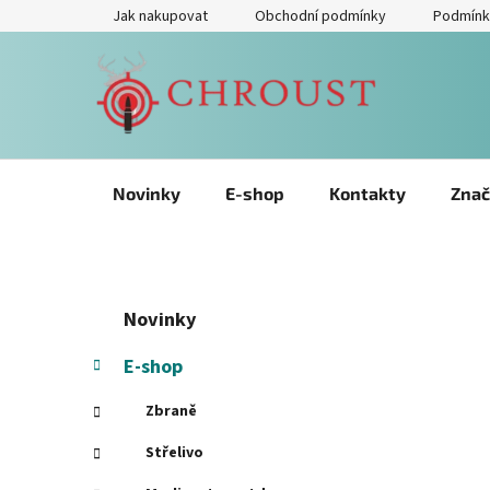
Přejít
Jak nakupovat
Obchodní podmínky
Podmínk
na
obsah
Novinky
E-shop
Kontakty
Znač
P
Přeskočit
K
Novinky
kategorie
a
o
t
s
E-shop
e
t
g
Zbraně
r
o
a
r
Střelivo
i
n