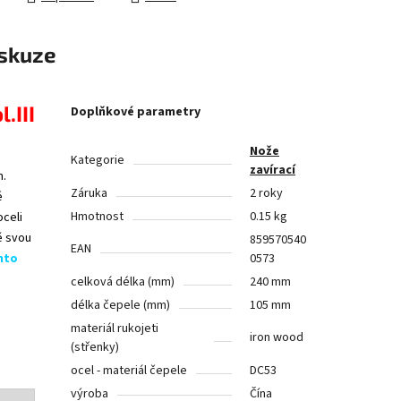
skuze
.III
Doplňkové parametry
Nože
Kategorie
zavírací
n.
Záruka
2 roky
é
Hmotnost
0.15 kg
oceli
ě svou
859570540
EAN
mto
0573
celková délka (mm)
240 mm
délka čepele (mm)
105 mm
materiál rukojeti
iron wood
(střenky)
ocel - materiál čepele
DC53
výroba
Čína