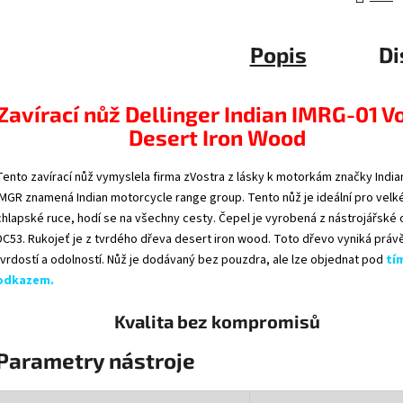
Popis
Di
Zavírací nůž Dellinger Indian IMRG-01 Vol
Desert Iron Wood
Tento zavírací nůž vymyslela firma zVostra z lásky k motorkám značky India
IMGR znamená Indian motorcycle range group. Tento nůž je ideální pro velk
chlapské ruce, hodí se na všechny cesty. Čepel je vyrobená z nástrojářské 
DC53. Rukojeť je z tvrdého dřeva desert iron wood. Toto dřevo vyniká práv
tvrdostí a odolností. Nůž je dodávaný bez pouzdra, ale lze objednat pod
tí
odkazem
.
Kvalita bez kompromisů
Parametry nástroje