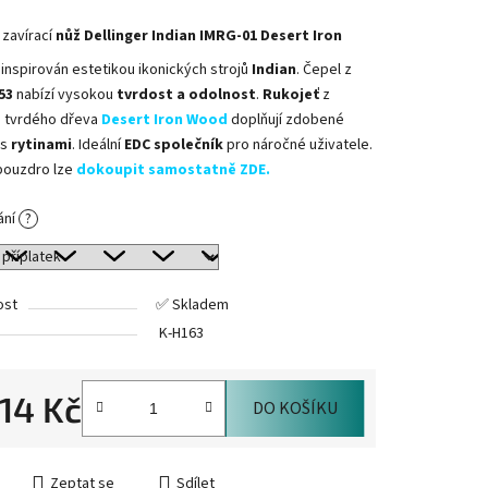
 zavírací
nůž Dellinger Indian IMRG-01 Desert Iron
 inspirován estetikou ikonických strojů
Indian
. Čepel z
53
nabízí vysokou
tvrdost a odolnost
.
Rukojeť
z
o tvrdého dřeva
Desert Iron Wood
doplňují zdobené
 s
rytinami
. Ideální
EDC společník
pro náročné uživatele.
pouzdro lze
dokoupit samostatně ZDE
.
ání
?
ost
✅ Skladem
K-H163
514 Kč
DO KOŠÍKU
cena:
Zeptat se
Sdílet