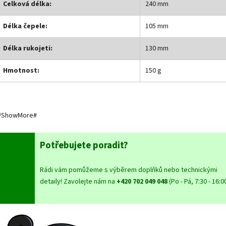
Celková délka:
240 mm
Délka čepele:
105 mm
Délka rukojeti:
130 mm
Hmotnost:
150 g
#ShowMore#
Potřebujete poradit?
Rádi vám pomůžeme s výběrem doplňků nebo technickými
detaily! Zavolejte nám na
+420 702 049 048
(Po - Pá, 7:30 - 16:00