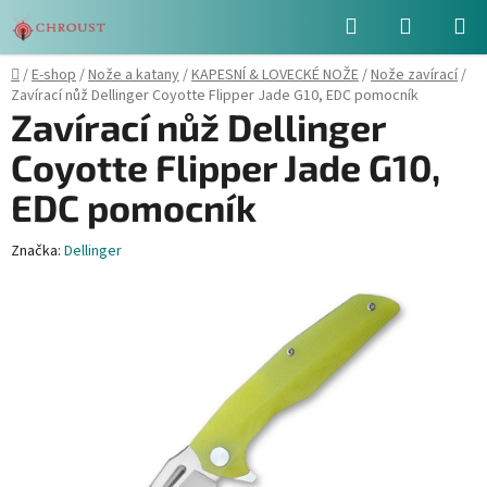
Přejít
Hledat
NÁKUPN
na
obsah
KOŠÍK
Domů
/
E-shop
/
Nože a katany
/
KAPESNÍ & LOVECKÉ NOŽE
/
Nože zavírací
/
Zavírací nůž Dellinger Coyotte Flipper Jade G10, EDC pomocník
Zavírací nůž Dellinger
Coyotte Flipper Jade G10,
EDC pomocník
Značka:
Dellinger