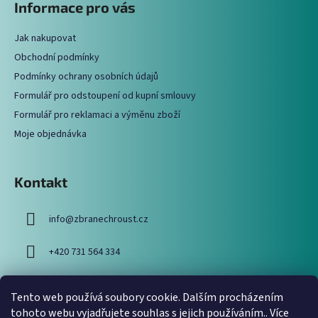
Informace pro vás
p
a
Jak nakupovat
t
Obchodní podmínky
í
Podmínky ochrany osobních údajů
Formulář pro odstoupení od kupní smlouvy
Formulář pro reklamaci a výměnu zboží
Moje objednávka
Kontakt
info
@
zbranechroust.cz
+420 731 564 334
Tento web používá soubory cookie. Dalším procházením
Vyhledávání
tohoto webu vyjadřujete souhlas s jejich používáním.. Více