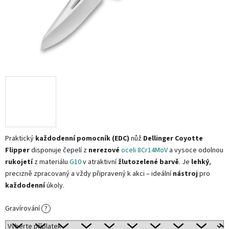
Praktický
každodenní pomocník (EDC)
nůž
Dellinger Coyotte
Flipper
disponuje čepelí z
nerezové
oceli 8Cr14MoV
a vysoce odolnou
rukojetí
z materiálu
G10
v atraktivní
žlutozelené barvě
. Je
lehký
,
precizně zpracovaný a vždy připravený k akci – ideální
nástroj
pro
každodenní
úkoly.
Gravírování
?