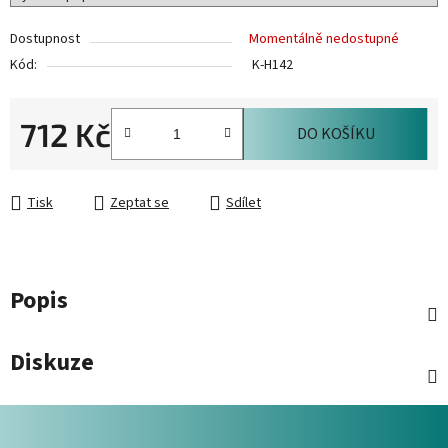
Dostupnost
Momentálně nedostupné
Kód:
K-H142
712 Kč
DO KOŠÍKU
Měrná cena:
Tisk
Zeptat se
Sdílet
Popis
Diskuze
Z
á