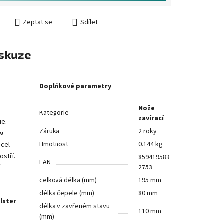
Zeptat se
Sdílet
skuze
Doplňkové parametry
Nože
Kategorie
zavírací
ie.
Záruka
2 roky
ev
Hmotnost
0.144 kg
Ocel
ostří.
859419588
EAN
í
2753
celková délka (mm)
195 mm
délka čepele (mm)
80 mm
lster
délka v zavřeném stavu
110 mm
(mm)