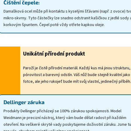
Čištění čepele:
Damašková ocel může při kontaktu s kyselými šťávami (např. z ovoce) tvo
mikro-skvrny. Tyto částečky lze snadno odstranit kašičkou z jedlé sody 
korkovým špuntem. Čepel poté vždy otřete kapkou oleje.
Unikátní přírodní produkt
Paroží je čistě přírodní materiál. Každý kus má jinou strukturu,
pórovitost a barevný odstín. Váš nůž bude stejně kvalitní jako
fotce, ale jeho rukojeť bude mít svůj vlastní, jedinečný příběh.
Dellinger záruka
Produkty Dellinger přicházejí se 100% zárukou spokojenosti. Model
Weidmann je precizní nástroj, který vám bude dělat radost při každém
otevření. Na veškeré skryté vady poskytujeme doživotní záruku. Jsme t