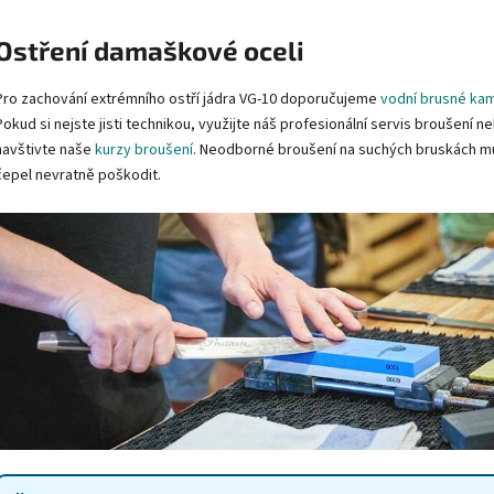
Ostření damaškové oceli
Pro zachování extrémního ostří jádra VG-10 doporučujeme
vodní brusné ka
Pokud si nejste jisti technikou, využijte náš profesionální servis broušení n
navštivte naše
kurzy broušení
. Neodborné broušení na suchých bruskách 
čepel nevratně poškodit.