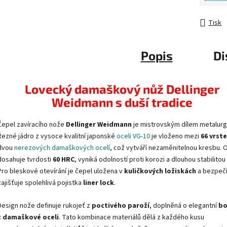
Tisk
Popis
Di
Lovecký damaškový nůž Dellinger
Weidmann s duší tradice
Čepel zavíracího nože
Dellinger Weidmann
je mistrovským dílem metalurg
Řezné jádro z vysoce kvalitní japonské
oceli VG-10
je vloženo mezi
66 vrst
dvou
nerezových damaškových ocelí
, což vytváří nezaměnitelnou kresbu. 
dosahuje tvrdosti
60 HRC
, vyniká odolností proti korozi a dlouhou stabilitou 
Pro bleskové otevírání je čepel uložena v
kuličkových ložiskách
a bezpeč
zajišťuje spolehlivá pojistka
liner lock
.
Design nože definuje rukojeť z
poctivého paroží
, doplněná o elegantní
bo
z damaškové oceli
. Tato kombinace materiálů dělá z každého kusu