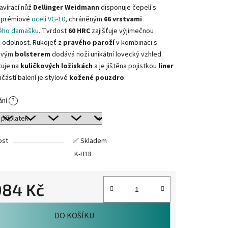
avírací nůž
Dellinger Weidmann
disponuje čepelí s
z prémiové
oceli VG-10
, chráněným
66 vrstvami
ého damašku
. Tvrdost
60 HRC
zajišťuje výjimečnou
a odolnost. Rukojeť z
pravého paroží
v kombinaci s
ovým
bolsterem
dodává noži unikátní lovecký vzhled.
tuje na
kuličkových ložiskách
a je jištěna pojistkou
liner
učástí balení je stylové
kožené pouzdro
.
ání
?
ost
✅ Skladem
K-H18
084 Kč
cena:
DO KOŠÍKU