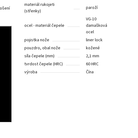
materiál rukojeti
paroží
ošení
(střenky)
VG-10
ocel - materiál čepele
damašková
ocel
pojistka nože
liner lock
pouzdro, obal nože
kožené
síla čepele (mm)
2,1 mm
tvrdost čepele (HRC)
60 HRC
výroba
Čína