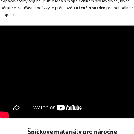
neopakovatelný originál. Nůž je ideálním společníkem pro myslivce, lovce i
sběratele. Součástí dodávky je prémiové
kožené pouzdro
pro pohodlné n
na opasku.
Špičkové materiály pro náročné