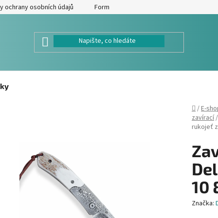
y ochrany osobních údajů
Formulář pro odstoupení od kupní smlouv
ky
Domů
/
E-sho
zavírací
/
rukojeť z
Zav
Del
10 
Značka: