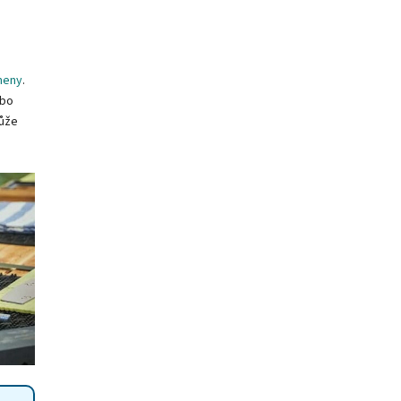
meny
.
ebo
může