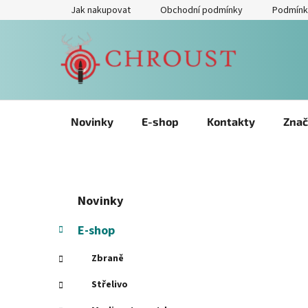
Přejít
Jak nakupovat
Obchodní podmínky
Podmínk
na
obsah
Novinky
E-shop
Kontakty
Znač
P
Přeskočit
K
Novinky
kategorie
a
o
t
s
E-shop
e
t
g
Zbraně
r
o
a
r
Střelivo
i
n