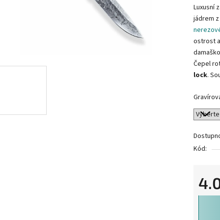
Luxusní z
jádrem 
nerezov
ostrost 
damašk
Čepel ro
lock
. So
Gravírov
Dostupn
Kód:
4.
Měrná 