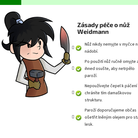
Zásady péče o nůž
Weidmann
Nůž nikdy nemyjte v myčce n
nádobí.
Po použití nůž ručně omyjte 
ihned osušte, aby netrpělo
paroží.
Nepoužívejte čepel k páčení
chráníte tím damaškovou
strukturu.
Paroží doporučujeme občas
ošetřit lněným olejem pro st
lesk.