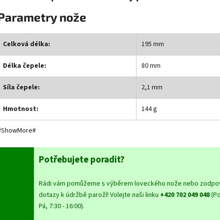
Parametry nože
Celková délka:
195 mm
Délka čepele:
80 mm
Síla čepele:
2,1 mm
Hmotnost:
144 g
#ShowMore#
Potřebujete poradit?
Rádi vám pomůžeme s výběrem loveckého nože nebo zodpo
dotazy k údržbě paroží! Volejte naši linku
+420 702 049 048
(Po
Pá, 7:30 - 16:00).