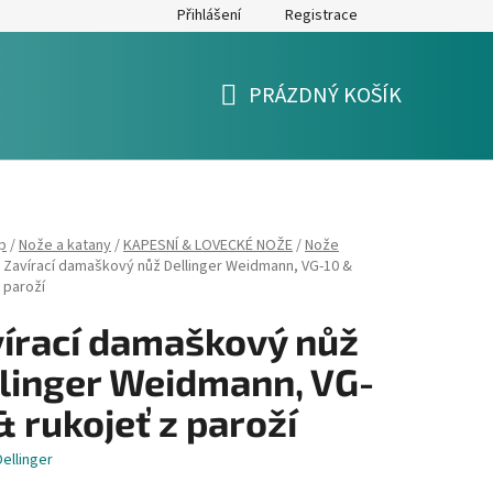
Přihlášení
Registrace
y
Formulář pro reklamaci a výměnu zboží
Moje objednávka
PRÁZDNÝ KOŠÍK
NÁKUPNÍ
KOŠÍK
p
/
Nože a katany
/
KAPESNÍ & LOVECKÉ NOŽE
/
Nože
Zavírací damaškový nůž Dellinger Weidmann, VG-10 &
 paroží
írací damaškový nůž
linger Weidmann, VG-
& rukojeť z paroží
Dellinger