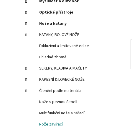
Myslivost a outdoor
e
n
í
Optické přístroje
p
Nože a katany
a
n
KATANY, BOJOVÉ NOŽE
e
Exkluzivní a limitované edice
l
Chladné zbraně
SEKERY, KLADIVA A MAČETY
KAPESNÍ & LOVECKÉ NOŽE
Členění podle materiálu
Nože s pevnou čepelí
Multifunkční nože a nářadí
Nože zavírací