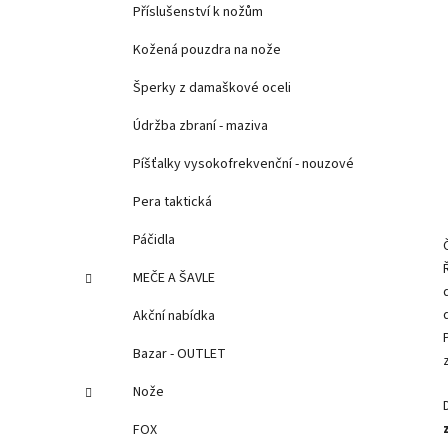
Příslušenství k nožům
Kožená pouzdra na nože
Šperky z damaškové oceli
Údržba zbraní - maziva
Píšťalky vysokofrekvenční - nouzové
Pera taktická
Páčidla
MEČE A ŠAVLE
Akční nabídka
Bazar - OUTLET
Nože
FOX