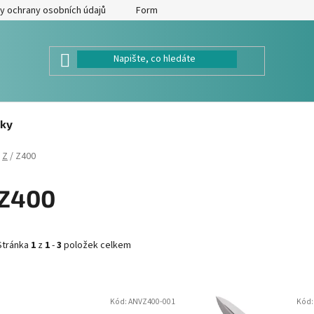
y ochrany osobních údajů
Formulář pro odstoupení od kupní smlouv
ky
Z
/
Z400
Z400
Stránka
1
z
1
-
3
položek celkem
V
Kód:
ANVZ400-001
Kód
ý