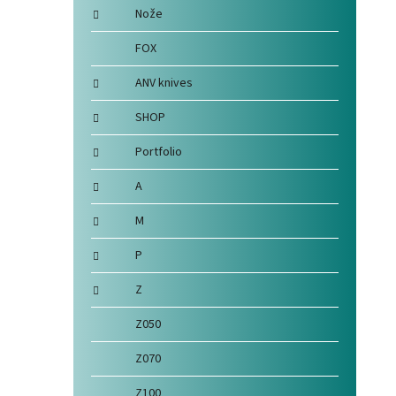
Nože
FOX
ANV knives
SHOP
Portfolio
A
M
P
Z
Z050
Z070
Z100