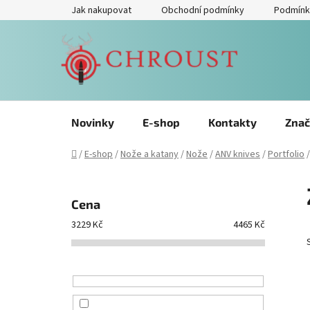
Přejít
Jak nakupovat
Obchodní podmínky
Podmínk
na
obsah
Novinky
E-shop
Kontakty
Znač
Domů
/
E-shop
/
Nože a katany
/
Nože
/
ANV knives
/
Portfolio
/
P
o
Cena
s
3229
Kč
4465
Kč
t
r
a
n
n