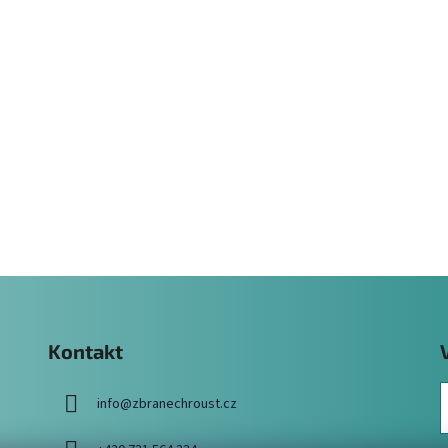
Kontakt
info
@
zbranechroust.cz