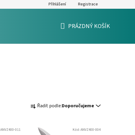
Přihlášení
Registrace
y
Formulář pro reklamaci a výměnu zboží
Moje objednávka
PRÁZDNÝ KOŠÍK
NÁKUPNÍ
KOŠÍK
Ř
Řadit podle:
Doporučujeme
a
z
e
:
ANVZ400-011
Kód:
ANVZ400-004
n