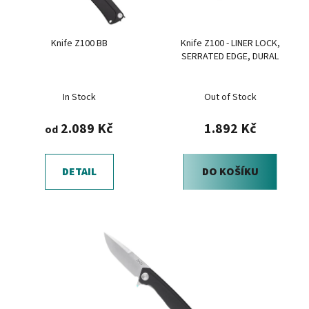
p
k
r
t
Knife Z100 BB
Knife Z100 - LINER LOCK,
o
ů
SERRATED EDGE, DURAL
d
u
In Stock
Out of Stock
k
t
2.089 Kč
1.892 Kč
od
ů
DETAIL
DO KOŠÍKU