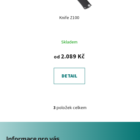
Knife Z100
Skladem
2.089 Kč
od
DETAIL
3
položek celkem
O
v
Z
l
á
á
Informace pro vás
d