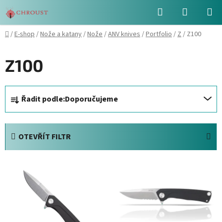
Přejít
Hledat
NÁKUPN
na
obsah
KOŠÍK
Domů
/
E-shop
/
Nože a katany
/
Nože
/
ANV knives
/
Portfolio
/
Z
/
Z100
Z100
Ř
Řadit podle:
Doporučujeme
a
z
e
OTEVŘÍT FILTR
n
í
V
p
ý
r
p
o
i
d
s
u