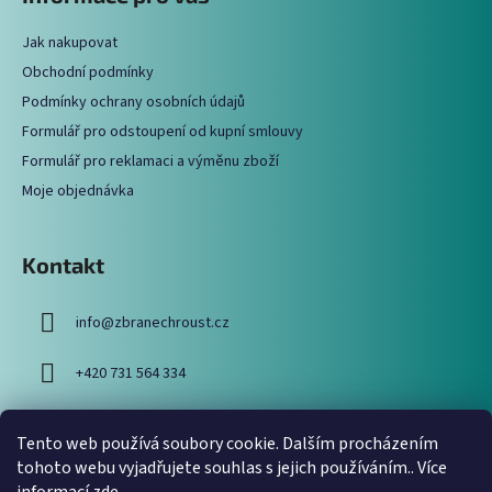
p
a
a
c
Jak nakupovat
t
í
Obchodní podmínky
í
p
Podmínky ochrany osobních údajů
r
Formulář pro odstoupení od kupní smlouvy
v
Formulář pro reklamaci a výměnu zboží
k
y
Moje objednávka
v
ý
p
Kontakt
i
s
info
@
zbranechroust.cz
u
+420 731 564 334
Tento web používá soubory cookie. Dalším procházením
Vyhledávání
tohoto webu vyjadřujete souhlas s jejich používáním.. Více