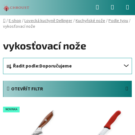
Přejít
Hledat
NÁKUPN
na
obsah
KOŠÍK
Domů
/
E-shop
/
Lovecká kuchyně Dellinger
/
Kuchyňské nože
/
Podle typu
/
vykosťovací nože
vykosťovací nože
Ř
Řadit podle:
Doporučujeme
a
z
e
OTEVŘÍT FILTR
n
í
V
p
NOVINKA
ý
r
p
o
i
d