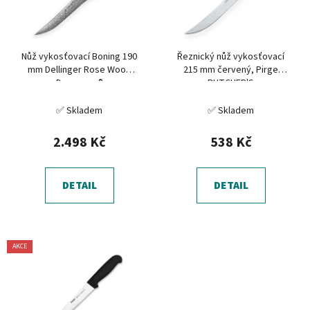
s
u
p
k
r
t
Nůž vykosťovací Boning 190
Řeznický nůž vykosťovací
o
ů
mm Dellinger Rose Wood
215 mm červený, Pirge
d
Damascus®
BUTCHER'S
u
✅ Skladem
✅ Skladem
k
t
2.498 Kč
538 Kč
ů
DETAIL
DETAIL
AKCE