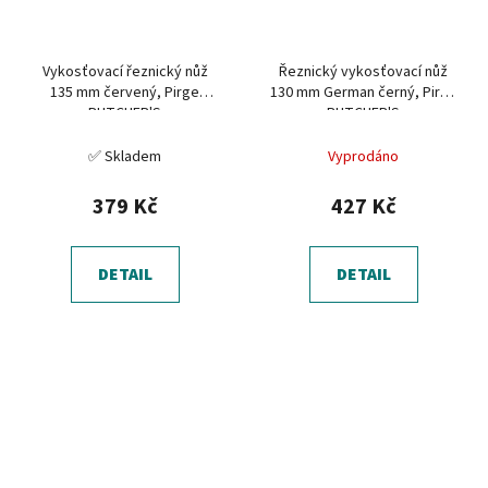
Vykosťovací řeznický nůž
Řeznický vykosťovací nůž
135 mm červený, Pirge
130 mm German černý, Pirge
BUTCHER'S
BUTCHER'S
✅ Skladem
Vyprodáno
379 Kč
427 Kč
DETAIL
DETAIL