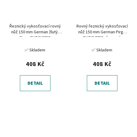
Řeznický vykosťovací rovný
Rovný řeznický vykosťovací
nůž 150 mm German žlutý,
nůž 150 mm German Pirge
Pirge BUTCHER'S
BUTCHER'S, červený
✅ Skladem
✅ Skladem
408 Kč
408 Kč
DETAIL
DETAIL