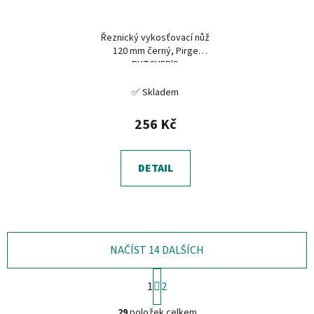
Řeznický vykosťovací nůž
120 mm černý, Pirge
BUTCHER'S
✅ Skladem
256 Kč
DETAIL
NAČÍST 14 DALŠÍCH
S
1
2
t
O
r
29
položek celkem
á