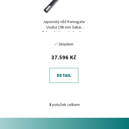
Japonský nůž Kamagata
Usuba 198 mm Sakai
Takayuki Honyaki Aonikou
✅ Skladem
37.596 Kč
DETAIL
3
položek celkem
O
v
Z
l
á
á