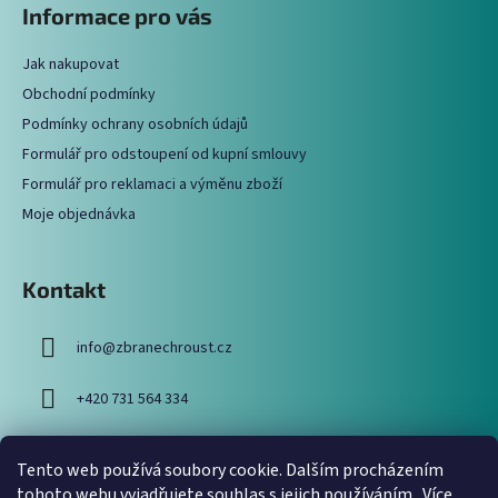
Informace pro vás
d
p
a
a
c
Jak nakupovat
t
í
Obchodní podmínky
í
p
Podmínky ochrany osobních údajů
r
Formulář pro odstoupení od kupní smlouvy
v
Formulář pro reklamaci a výměnu zboží
k
y
Moje objednávka
v
ý
p
Kontakt
i
s
info
@
zbranechroust.cz
u
+420 731 564 334
Tento web používá soubory cookie. Dalším procházením
Vyhledávání
tohoto webu vyjadřujete souhlas s jejich používáním.. Více