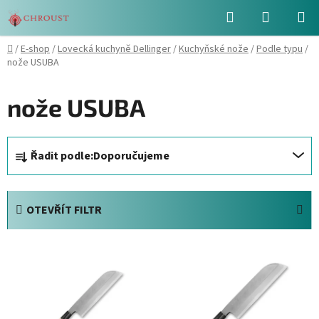
Přejít
Hledat
NÁKUPN
na
obsah
KOŠÍK
Domů
/
E-shop
/
Lovecká kuchyně Dellinger
/
Kuchyňské nože
/
Podle typu
/
nože USUBA
nože USUBA
Ř
Řadit podle:
Doporučujeme
a
z
e
OTEVŘÍT FILTR
n
í
V
p
ý
r
p
o
i
d