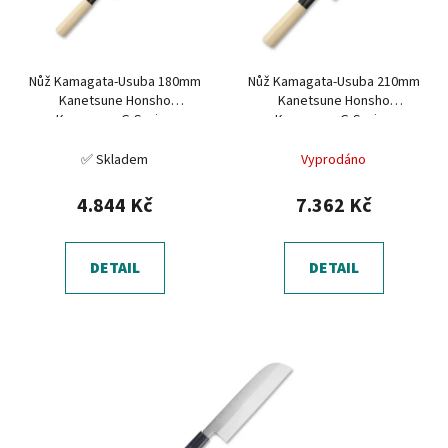
s
u
p
k
r
t
Nůž Kamagata-Usuba 180mm
Nůž Kamagata-Usuba 210mm
o
ů
Kanetsune Honsho
Kanetsune Honsho
d
Kanemasa G-Series
Kanemasa G-Series
u
✅ Skladem
Vyprodáno
k
t
4.844 Kč
7.362 Kč
ů
DETAIL
DETAIL