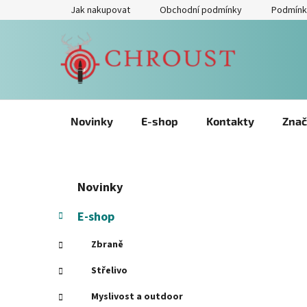
Přejít
Jak nakupovat
Obchodní podmínky
Podmínk
na
obsah
Novinky
E-shop
Kontakty
Znač
P
Přeskočit
K
Novinky
kategorie
a
o
t
s
E-shop
e
t
g
Zbraně
r
o
a
r
Střelivo
i
n
Myslivost a outdoor
e
n