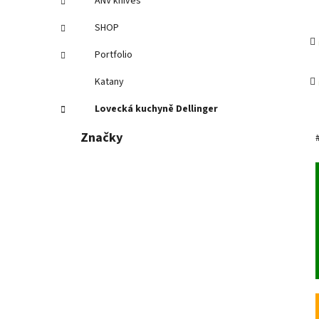
ANV knives
SHOP
Portfolio
Katany
Lovecká kuchyně Dellinger
Značky