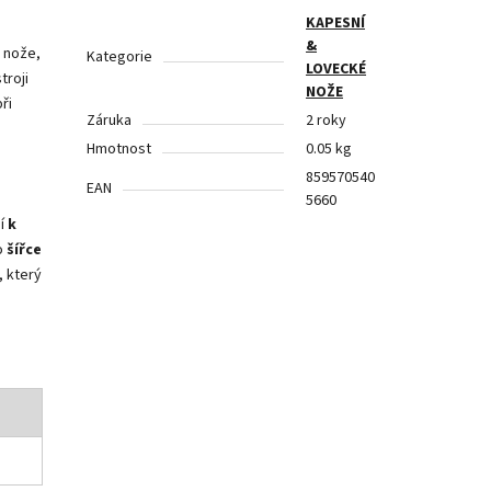
KAPESNÍ
&
 nože,
Kategorie
LOVECKÉ
troji
NOŽE
ři
Záruka
2 roky
Hmotnost
0.05 kg
859570540
EAN
5660
ní
k
o
šířce
, který