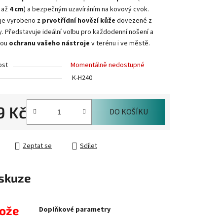
u až
4 cm
) a bezpečným uzavíráním na kovový cvok.
je vyrobeno z
prvotřídní hovězí kůže
dovezené z
y. Představuje ideální volbu pro každodenní nošení a
vou
ochranu vašeho nástroje
v terénu i ve městě.
ost
Momentálně nedostupné
K-H240
9 Kč
DO KOŠÍKU
cena:
Zeptat se
Sdílet
skuze
nože
Doplňkové parametry