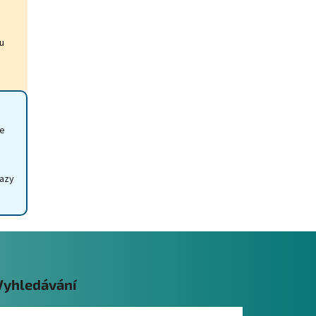
ou
me
tazy
Vyhledávání