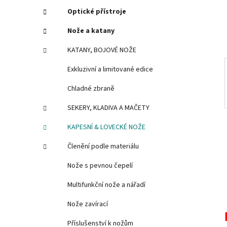
í
Optické přístroje
p
Nože a katany
a
n
KATANY, BOJOVÉ NOŽE
e
Exkluzivní a limitované edice
l
Chladné zbraně
SEKERY, KLADIVA A MAČETY
KAPESNÍ & LOVECKÉ NOŽE
Členění podle materiálu
Nože s pevnou čepelí
Multifunkční nože a nářadí
Nože zavírací
Příslušenství k nožům