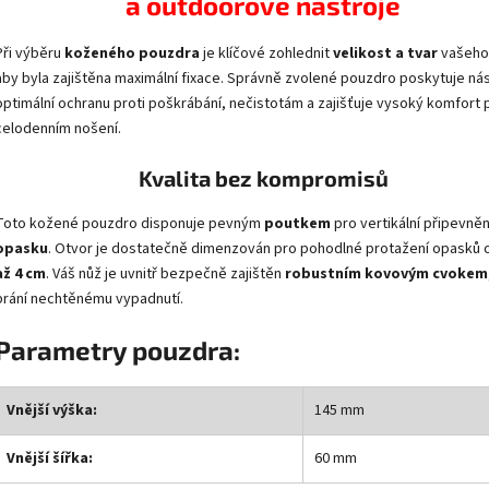
a outdoorové nástroje
Při výběru
koženého pouzdra
je klíčové zohlednit
velikost a tvar
vašeho
aby byla zajištěna maximální fixace. Správně zvolené pouzdro poskytuje nás
optimální ochranu proti poškrábání, nečistotám a zajišťuje vysoký komfort p
celodenním nošení.
Kvalita bez kompromisů
Toto kožené pouzdro disponuje pevným
poutkem
pro vertikální připevně
opasku
. Otvor je dostatečně dimenzován pro pohodlné protažení opasků 
až 4 cm
. Váš nůž je uvnitř bezpečně zajištěn
robustním kovovým cvokem
brání nechtěnému vypadnutí.
Parametry pouzdra:
Vnější výška:
145 mm
Vnější šířka:
60 mm