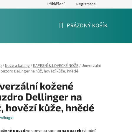
Přihlášení
Registrace
y
Formulář pro reklamaci a výměnu zboží
Moje objednávka
PRÁZDNÝ KOŠÍK
NÁKUPNÍ
KOŠÍK
p
/
Nože a katany
/
KAPESNÍ & LOVECKÉ NOŽE
/
Univerzální
ouzdro Dellinger na nůž, hovězí kůže, hnědé
verzální kožené
zdro Dellinger na
, hovězí kůže, hnědé
Dellinger
kožené pouzdro
s pevnou sponou na
opasek
(vhodné