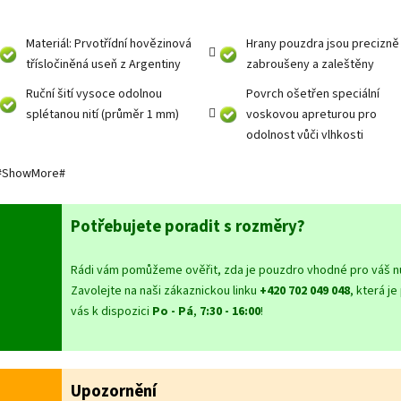
Materiál: Prvotřídní hovězinová
Hrany pouzdra jsou precizně
třísločiněná useň z Argentiny
zabroušeny a zaleštěny
Ruční šití vysoce odolnou
Povrch ošetřen speciální
splétanou nití (průměr 1 mm)
voskovou apreturou pro
odolnost vůči vlhkosti
#ShowMore#
Potřebujete poradit s rozměry?
Rádi vám pomůžeme ověřit, zda je pouzdro vhodné pro váš n
Zavolejte na naši zákaznickou linku
+420 702 049 048
, která je
vás k dispozici
Po - Pá
,
7:30 - 16:00
!
Upozornění