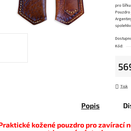
pro šířk
Pouzdro 
Argentin
spolehli
Dostupn
Kód:
56
Měrná 
Tisk
Popis
Di
Praktické kožené pouzdro pro zavírací 