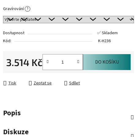
Gravírování
?
Dostupnost
✅ Skladem
Kód:
K-H236
3.514 Kč
DO KOŠÍKU
Měrná cena:
Tisk
Zeptat se
Sdílet
Popis
Diskuze