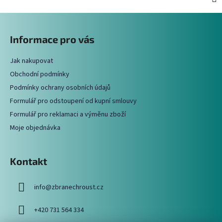
Z
á
Informace pro vás
p
a
Jak nakupovat
t
Obchodní podmínky
í
Podmínky ochrany osobních údajů
Formulář pro odstoupení od kupní smlouvy
Formulář pro reklamaci a výměnu zboží
Moje objednávka
Kontakt
info
@
zbranechroust.cz
+420 731 564 334