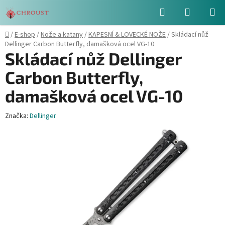
Přejít
Hledat
NÁKUPN
na
obsah
KOŠÍK
Domů
/
E-shop
/
Nože a katany
/
KAPESNÍ & LOVECKÉ NOŽE
/
Skládací nůž
Dellinger Carbon Butterfly, damašková ocel VG-10
Skládací nůž Dellinger
Carbon Butterfly,
damašková ocel VG-10
Značka:
Dellinger