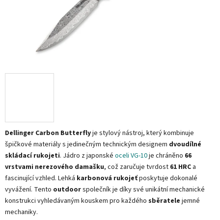
Dellinger Carbon Butterfly
je stylový nástroj, který kombinuje
špičkové materiály s jedinečným technickým designem
dvoudílné
skládací rukojeti
. Jádro z japonské
oceli VG-10
je chráněno
66
vrstvami nerezového damašku
, což zaručuje tvrdost
61 HRC
a
fascinující vzhled. Lehká
karbonová rukojeť
poskytuje dokonalé
vyvážení. Tento
outdoor
společník je díky své unikátní mechanické
konstrukci vyhledávaným kouskem pro každého
sběratele
jemné
mechaniky.