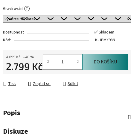
Gravírování
?
Dostupnost
✅ Skladem
Kód:
K-HPMX98N
4.699 Kč
–40 %
DO KOŠÍKU
2.799 Kč
Měrná cena:
Tisk
Zeptat se
Sdílet
Popis
Diskuze