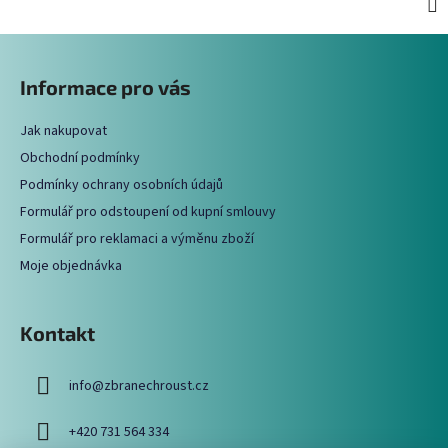
Z
á
Informace pro vás
p
a
Jak nakupovat
t
Obchodní podmínky
í
Podmínky ochrany osobních údajů
Formulář pro odstoupení od kupní smlouvy
Formulář pro reklamaci a výměnu zboží
Moje objednávka
Kontakt
info
@
zbranechroust.cz
+420 731 564 334