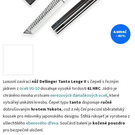
4.699 KČ
–40 %
Luxusní zavírací
nůž Dellinger Tanto Lenge II
s čepelí s řezným
jádrem z
oceli VG-10
dosahuje vysoké tvrdosti
61 HRC
. Jádro je
chráněno mnoha vrstvami
nerezových damaškových ocelí
, které
vytvářejí unikátní kresbu. Čepel typu
tanto
disponuje
ručně
dobrušovaným
hrotem Yokote
, což z něj činí precizní sběratelský
kousek pro milovníky japonského designu. Štíhlá rukojeť je vyrobena z
ušlechtilého
ebenového dřeva
. Součástí balení je
kožené pouzdro
pro bezpečné uložení.