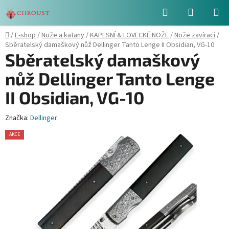
Přejít
Hledat
NÁKUPN
na
obsah
KOŠÍK
Domů
/
E-shop
/
Nože a katany
/
KAPESNÍ & LOVECKÉ NOŽE
/
Nože zavírací
/
Sběratelský damaškový nůž Dellinger Tanto Lenge II Obsidian, VG-10
Sběratelský damaškový
nůž Dellinger Tanto Lenge
II Obsidian, VG-10
Značka:
Dellinger
AKCE